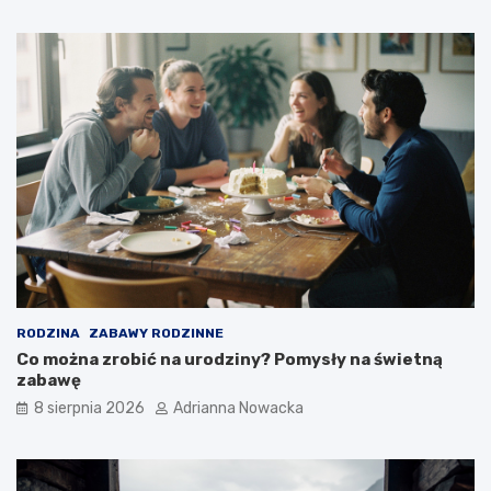
a
z
ś
a
w
n
i
i
e
a
c
i
e
?
RODZINA
ZABAWY RODZINNE
Co można zrobić na urodziny? Pomysły na świetną
zabawę
8 sierpnia 2026
Adrianna Nowacka