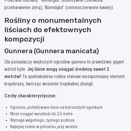
Polecane odmiany: 'Winterglut’ (intensywne czerwone
przebarwienie zimą), 'Abendglut’ (ciemnoczerwone kwiaty).
Rośliny o monumentalnych
liściach do efektownych
kompozycji
Gunnera (Gunnera manicata)
Dla posiadaczy większych ogrodów gunnera to prawdziwy gigant
wśród bylin.
Jej liście mogą osiągać średnicę nawet 2
metrów!
Ta spektakularna roślina stanowi niezapomniany element
krajobrazu, tworząc wrażenie tropikalnej dżungli.
Cechy charakterystyczne:
Ogromne, pofałdowane liście na kolczastych ogonkach
Może osiągać wysokość do 2,5 metra
Wymaga wilgotnego, żyznego podłoża
Najlepiej rośnie w półcieniu, przy wodzie