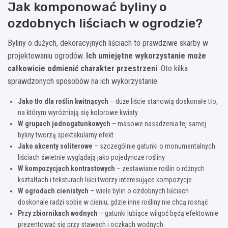
Jak komponować byliny o
ozdobnych liściach w ogrodzie?
Byliny o dużych, dekoracyjnych liściach to prawdziwe skarby w
projektowaniu ogrodów.
Ich umiejętne wykorzystanie może
całkowicie odmienić charakter przestrzeni
. Oto kilka
sprawdzonych sposobów na ich wykorzystanie:
Jako tło dla roślin kwitnących
– duże liście stanowią doskonałe tło,
na którym wyróżniają się kolorowe kwiaty
W grupach jednogatunkowych
– masowe nasadzenia tej samej
byliny tworzą spektakularny efekt
Jako akcenty soliterowe
– szczególnie gatunki o monumentalnych
liściach świetnie wyglądają jako pojedyncze rośliny
W kompozycjach kontrastowych
– zestawianie roślin o różnych
kształtach i teksturach liści tworzy interesujące kompozycje
W ogrodach cienistych
– wiele bylin o ozdobnych liściach
doskonale radzi sobie w cieniu, gdzie inne rośliny nie chcą rosnąć
Przy zbiornikach wodnych
– gatunki lubiące wilgoć będą efektownie
prezentować się przy stawach i oczkach wodnych