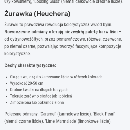
użyłkowaniem), 'Looking Glass’ (niemal całkowicie srebrne liście).
Żurawka (Heuchera)
Żurawki to prawdziwa rewolucja kolorystyczna wśród bylin.
Nowoczesne odmiany oferują niezwykłą paletę barw liści
–
od cytrynowożółtych, przez pomarańczowe, różowe, czerwone,
po niemal czarne, pozwalając tworzyć fascynujące kompozycje
kolorystyczne.
Cechy charakterystyczne:
Okrągławe, często karbowane liście w różnych kolorach
Wysokość 20-50 cm
Drobne kwiatki na długich łodygach
Toleruje zarówno słońce jak i półcień
Zimozielona lub półzimozielona
Polecane odmiany: 'Caramel’ (karmelowe liście), 'Black Pearl’
(niemal czarne liście), 'Lime Marmalade’ (limonkowe liście).