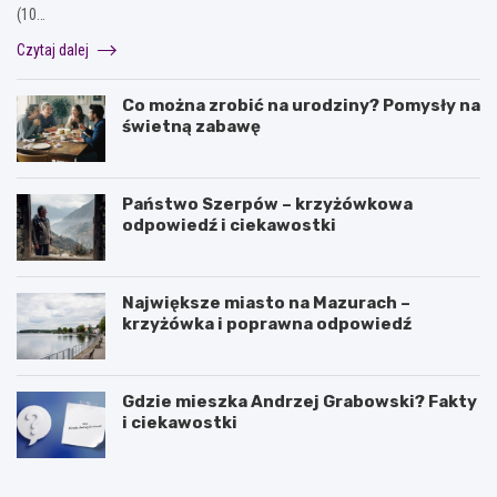
(10…
Czytaj dalej
Co można zrobić na urodziny? Pomysły na
świetną zabawę
Państwo Szerpów – krzyżówkowa
odpowiedź i ciekawostki
Największe miasto na Mazurach –
krzyżówka i poprawna odpowiedź
Gdzie mieszka Andrzej Grabowski? Fakty
i ciekawostki
J
O
a
l
k
e