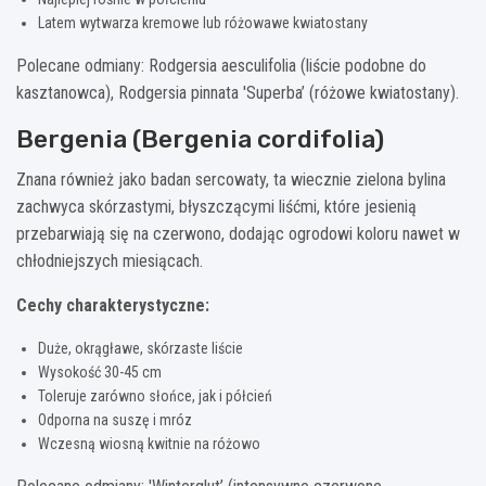
Latem wytwarza kremowe lub różowawe kwiatostany
Polecane odmiany: Rodgersia aesculifolia (liście podobne do
kasztanowca), Rodgersia pinnata 'Superba’ (różowe kwiatostany).
Bergenia (Bergenia cordifolia)
Znana również jako badan sercowaty, ta wiecznie zielona bylina
zachwyca skórzastymi, błyszczącymi liśćmi, które jesienią
przebarwiają się na czerwono, dodając ogrodowi koloru nawet w
chłodniejszych miesiącach.
Cechy charakterystyczne:
Duże, okrągławe, skórzaste liście
Wysokość 30-45 cm
Toleruje zarówno słońce, jak i półcień
Odporna na suszę i mróz
Wczesną wiosną kwitnie na różowo