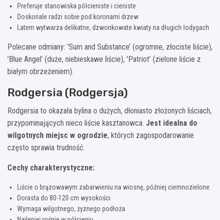
Preferuje stanowiska półcieniste i cieniste
Doskonale radzi sobie pod koronami drzew
Latem wytwarza delikatne, dzwonkowate kwiaty na długich łodygach
Polecane odmiany: 'Sum and Substance’ (ogromne, złociste liście),
'Blue Angel’ (duże, niebieskawe liście), 'Patriot’ (zielone liście z
białym obrzeżeniem).
Rodgersia (Rodgersja)
Rodgersia to okazała bylina o dużych, dłoniasto złożonych liściach,
przypominających nieco liście kasztanowca.
Jest idealna do
wilgotnych miejsc w ogrodzie
, których zagospodarowanie
często sprawia trudność.
Cechy charakterystyczne:
Liście o brązowawym zabarwieniu na wiosnę, później ciemnozielone
Dorasta do 80-120 cm wysokości
Wymaga wilgotnego, żyznego podłoża
Najlepiej rośnie w półcieniu