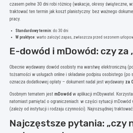
czasem pełne 30 dni robi różnicę (wakacje, okresy świąteczne, w
traktować ten termin jak koszt planistyczny: bez ważnego dokument
pracy.
Standardowy termin
: do 30 dni
W praktyce
: warto założyć zapas, zwłaszcza przed sezonem urlop
E-dowód i mDowód: czy za „
Obecnie wydawany dowód osobisty ma warstwę elektroniczną (p
tożsamości w usługach online i składanie podpisu osobistego (po s
oznacza dodatkowej opłaty – dokument nadal jest wydawany
za 0
Osobnym tematem jest
mDowód
w aplikacji mObywatel. Korzystan
natomiast pamiętać o ograniczeniach: w części sytuacji mDowód
(zależy od instytucji i rodzaju czynności). Najrozsądniej trakto
Najczęstsze pytania: „czy 