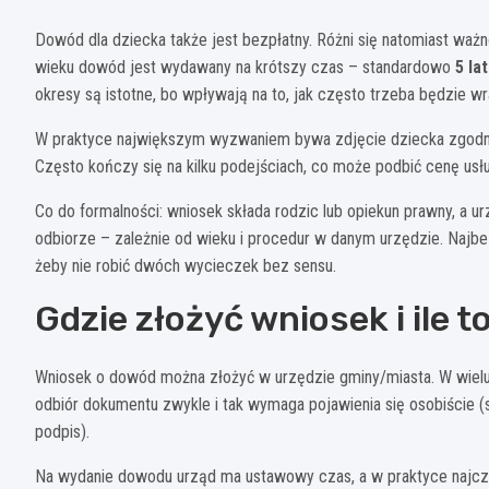
Dowód dla dziecka także jest bezpłatny. Różni się natomiast ważn
wieku dowód jest wydawany na krótszy czas – standardowo
5 la
okresy są istotne, bo wpływają na to, jak często trzeba będzie wr
W praktyce największym wyzwaniem bywa zdjęcie dziecka zgodne 
Często kończy się na kilku podejściach, co może podbić cenę usługi
Co do formalności: wniosek składa rodzic lub opiekun prawny, a 
odbiorze – zależnie od wieku i procedur w danym urzędzie. Najbe
żeby nie robić dwóch wycieczek bez sensu.
Gdzie złożyć wniosek i ile t
Wniosek o dowód można złożyć w urzędzie gminy/miasta. W wielu p
odbiór dokumentu zwykle i tak wymaga pojawienia się osobiście (
podpis).
Na wydanie dowodu urząd ma ustawowy czas, a w praktyce najczę