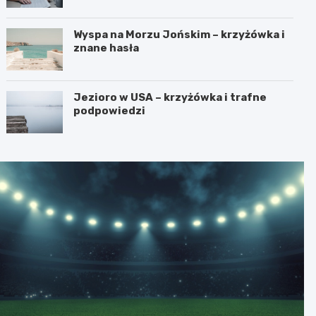
Wyspa na Morzu Jońskim – krzyżówka i
znane hasła
Jezioro w USA – krzyżówka i trafne
podpowiedzi