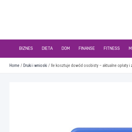
Skip
to
content
BIZNES
DIETA
DOM
FINANSE
FITNESS
M
Home
Druki i wnioski
Ile kosztuje dowód osobisty – aktualne opłaty i