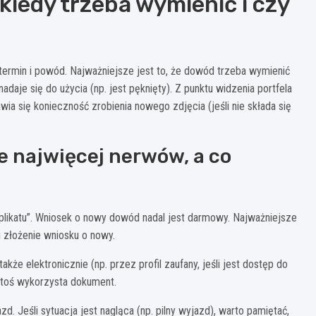
iedy trzeba wymienić i czy
 termin i powód. Najważniejsze jest to, że dowód trzeba wymienić
daje się do użycia (np. jest pęknięty). Z punktu widzenia portfela
awia się konieczność zrobienia nowego zdjęcia (jeśli nie składa się
je najwięcej nerwów, a co
plikatu”. Wniosek o nowy dowód nadal jest darmowy. Najważniejsze
i złożenie wniosku o nowy.
że elektronicznie (np. przez profil zaufany, jeśli jest dostęp do
e ktoś wykorzysta dokument.
d. Jeśli sytuacja jest nagląca (np. pilny wyjazd), warto pamiętać,