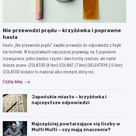
Nie przewodzi prądu – krzyżówka i poprawne
hasła
Hasło „Nie przewodzi prądu” zwykle prowadzi do odpowiedzi z fizyki
lub techniki. W krzyżówkach najczęściej pojawiają się 3 popularne
rozwiązania: jedno bardzo częste i dwa trochę rzadsze, ale nadal
dobrze znane. IZOLATOR (8 liter) IZOLANT (7 liter) DIELEKTRYK (10 liter)
IZOLATOR Izolator to materiał albo element, który nie…
Czytaj dalej
Japońskie miasto – krzyżówka i
najczęstsze odpowiedzi
Najczęściej powtarzające się liczby w
Multi Multi – czy mają znaczenie?