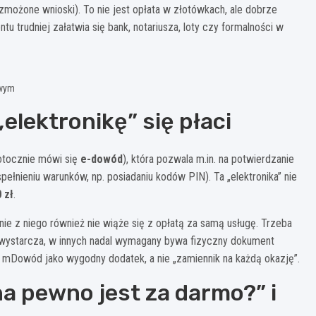
zmożone wnioski). To nie jest opłata w złotówkach, ale dobrze
u trudniej załatwia się bank, notariusza, loty czy formalności w
owym
elektronikę” się płaci
otocznie mówi się
e-dowód
), która pozwala m.in. na potwierdzanie
pełnieniu warunków, np. posiadaniu kodów PIN). Ta „elektronika” nie
 zł
.
ie z niego również nie wiąże się z opłatą za samą usługę. Trzeba
 wystarcza, w innych nadal wymagany bywa fizyczny dokument
wać mDowód jako wygodny dodatek, a nie „zamiennik na każdą okazję”.
na pewno jest za darmo?” i