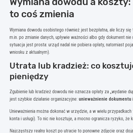
Wymiana dowodu a koszty: k
to coś zmienia
Wymiana dowodu osobistego również jest bezpłatna, ale liczy się
m.in. po zmianie danych, upływie ważności albo gdy dokument nie na
sytuacja jest prosta: urząd nadal nie pobiera opłaty, natomiast poj
wniosku z aktualnym).
Utrata lub kradzież: co kosztu
pieniędzy
Zgubienie lub kradzież dowodu nie oznacza opłaty za „wydanie du
jest szybkie działanie organizacyjne:
unieważnienie dokumentu
Unieważnienia można dokonać w urzędzie, a w wielu przypadkach tak
konta i usługi). To nic nie kosztuje, a mocno ogranicza ryzyko, ż
Najczęstszy realny koszt po utracie to ponowne zdjęcie oraz dojaz