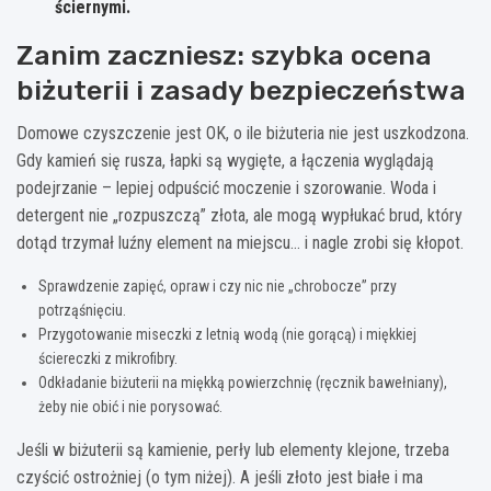
ściernymi.
Zanim zaczniesz: szybka ocena
biżuterii i zasady bezpieczeństwa
Domowe czyszczenie jest OK, o ile biżuteria nie jest uszkodzona.
Gdy kamień się rusza, łapki są wygięte, a łączenia wyglądają
podejrzanie – lepiej odpuścić moczenie i szorowanie. Woda i
detergent nie „rozpuszczą” złota, ale mogą wypłukać brud, który
dotąd trzymał luźny element na miejscu… i nagle zrobi się kłopot.
Sprawdzenie zapięć, opraw i czy nic nie „chrobocze” przy
potrząśnięciu.
Przygotowanie miseczki z letnią wodą (nie gorącą) i miękkiej
ściereczki z mikrofibry.
Odkładanie biżuterii na miękką powierzchnię (ręcznik bawełniany),
żeby nie obić i nie porysować.
Jeśli w biżuterii są kamienie, perły lub elementy klejone, trzeba
czyścić ostrożniej (o tym niżej). A jeśli złoto jest białe i ma