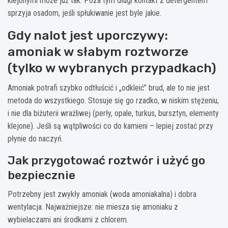
klejonymi może już tak. Poza tym długi kontakt z detergentem
sprzyja osadom, jeśli spłukiwanie jest byle jakie.
Gdy nalot jest uporczywy:
amoniak w słabym roztworze
(tylko w wybranych przypadkach)
Amoniak potrafi szybko odtłuścić i „odkleić” brud, ale to nie jest
metoda do wszystkiego. Stosuje się go rzadko, w niskim stężeniu,
i nie dla biżuterii wrażliwej (perły, opale, turkus, bursztyn, elementy
klejone). Jeśli są wątpliwości co do kamieni – lepiej zostać przy
płynie do naczyń.
Jak przygotować roztwór i użyć go
bezpiecznie
Potrzebny jest zwykły amoniak (woda amoniakalna) i dobra
wentylacja. Najważniejsze: nie miesza się amoniaku z
wybielaczami ani środkami z chlorem.