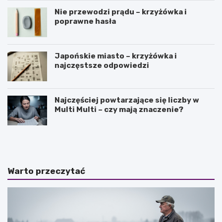
Nie przewodzi prądu – krzyżówka i
poprawne hasła
Japońskie miasto – krzyżówka i
najczęstsze odpowiedzi
Najczęściej powtarzające się liczby w
Multi Multi – czy mają znaczenie?
J
O
a
l
k
e
i
j
e
e
Warto przeczytać
s
k
ą
z
n
o
a
r
j
e
w
g