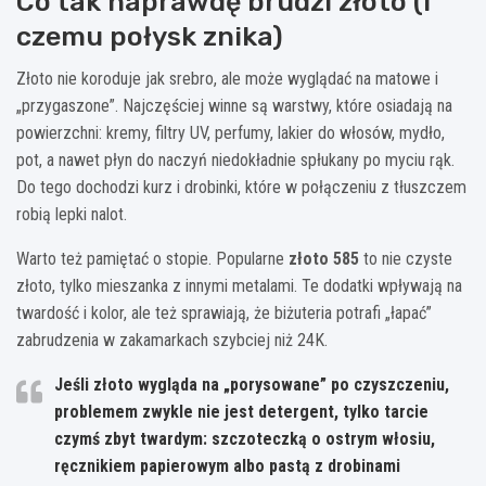
Co tak naprawdę brudzi złoto (i
czemu połysk znika)
Złoto nie koroduje jak srebro, ale może wyglądać na matowe i
„przygaszone”. Najczęściej winne są warstwy, które osiadają na
powierzchni: kremy, filtry UV, perfumy, lakier do włosów, mydło,
pot, a nawet płyn do naczyń niedokładnie spłukany po myciu rąk.
Do tego dochodzi kurz i drobinki, które w połączeniu z tłuszczem
robią lepki nalot.
Warto też pamiętać o stopie. Popularne
złoto 585
to nie czyste
złoto, tylko mieszanka z innymi metalami. Te dodatki wpływają na
twardość i kolor, ale też sprawiają, że biżuteria potrafi „łapać”
zabrudzenia w zakamarkach szybciej niż 24K.
Jeśli złoto wygląda na „porysowane” po czyszczeniu,
problemem zwykle nie jest detergent, tylko tarcie
czymś zbyt twardym: szczoteczką o ostrym włosiu,
ręcznikiem papierowym albo pastą z drobinami