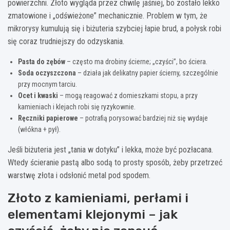
powierzchni. Złoto wygląda przez chwilę jaśniej, bo zostało lekko
zmatowione i „odświeżone” mechanicznie. Problem w tym, że
mikrorysy kumulują się i biżuteria szybciej łapie brud, a połysk robi
się coraz trudniejszy do odzyskania.
Pasta do zębów
– często ma drobiny ścierne; „czyści”, bo ściera.
Soda oczyszczona
– działa jak delikatny papier ścierny, szczególnie
przy mocnym tarciu.
Ocet i kwaski
– mogą reagować z domieszkami stopu, a przy
kamieniach i klejach robi się ryzykownie.
Ręczniki papierowe
– potrafią porysować bardziej niż się wydaje
(włókna + pył).
Jeśli biżuteria jest „tania w dotyku” i lekka, może być pozłacana.
Wtedy ścieranie pastą albo sodą to prosty sposób, żeby przetrzeć
warstwę złota i odsłonić metal pod spodem.
Złoto z kamieniami, perłami i
elementami klejonymi – jak