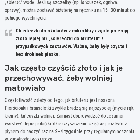
„zbierać” wodę. Jeśli są szczeliny (np. łańcuszek, ogniwa,
oprawy), można zostawić biżuterię na ręczniku na
15–30 minut
do
pełnego wyschnięcia.
Chusteczki do okularów z mikrofibry często polerują
złoto lepiej niż „ściereczki do biżuterii” z
przypadkowych zestawów. Ważne, żeby były czyste i
bez drobinek piasku.
Jak często czyścić złoto i jak je
przechowywać, żeby wolniej
matowiało
Częstotliwość zależy od tego, jak biżuteria jest noszona.
Pierścionki i bransoletki zwykle brudzą się najszybciej (mycie rąk,
kremy), łańcuszki wolniej. Zamiast doprowadzać do „czarnej
warstwy”, lepiej robić krótkie czyszczenie częściej: roztwór z
płynem do naczyń raz na
2–4 tygodnie
przy regularnym noszeniu
w zupełności wystarcza.