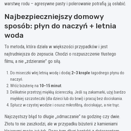
warstwę rodu – agresywne pasty i polerowanie potrafią ją osłabić.
Najbezpieczniejszy domowy
sposób: płyn do naczyń + letnia
woda
To metoda, która działa w większości przypadków i jest
najtrudniejsza do zepsucia. Chodzi o rozpuszczenie tłustego
filmu, a nie „zdzieranie” go siłą.
Do miseczki wlej letnią wodę i dodaj
2–3 krople
łagodnego płynu do
naczyń.
Włóż biżuterię na
10–15 minut
.
Delikatnie przetrzyj miękką ściereczką. Jeśli są zakamarki, użyj bardzo
miękkiej szczoteczki (dla dzieci lub do brwi) i pracuj bez dociskania.
Spłucz w czystej wodzie i osusz mikrofibrą, dociskając, a nie trąc.
Najczęstszy błąd to długie „odmaczanie” na godzinę czy dwie.
Złotu to nie zaszkodzi, ale w przypadku biżuterii z kamieniami