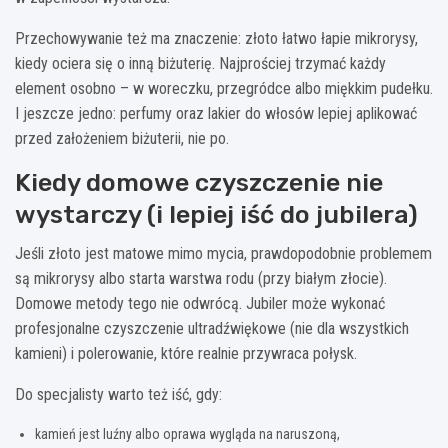
Przechowywanie też ma znaczenie: złoto łatwo łapie mikrorysy,
kiedy ociera się o inną biżuterię. Najprościej trzymać każdy
element osobno – w woreczku, przegródce albo miękkim pudełku.
I jeszcze jedno: perfumy oraz lakier do włosów lepiej aplikować
przed założeniem biżuterii, nie po.
Kiedy domowe czyszczenie nie
wystarczy (i lepiej iść do jubilera)
Jeśli złoto jest matowe mimo mycia, prawdopodobnie problemem
są mikrorysy albo starta warstwa rodu (przy białym złocie).
Domowe metody tego nie odwrócą. Jubiler może wykonać
profesjonalne czyszczenie ultradźwiękowe (nie dla wszystkich
kamieni) i polerowanie, które realnie przywraca połysk.
Do specjalisty warto też iść, gdy:
kamień jest luźny albo oprawa wygląda na naruszoną,