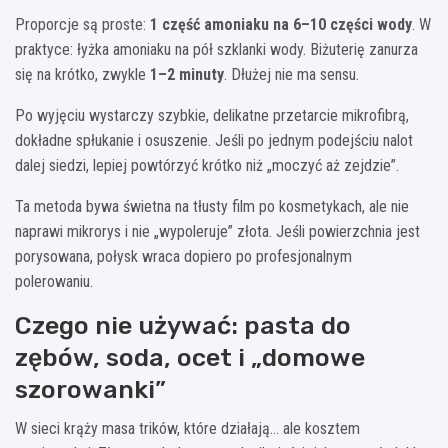
Proporcje są proste:
1 część amoniaku na 6–10 części wody
. W
praktyce: łyżka amoniaku na pół szklanki wody. Biżuterię zanurza
się na krótko, zwykle
1–2 minuty
. Dłużej nie ma sensu.
Po wyjęciu wystarczy szybkie, delikatne przetarcie mikrofibrą,
dokładne spłukanie i osuszenie. Jeśli po jednym podejściu nalot
dalej siedzi, lepiej powtórzyć krótko niż „moczyć aż zejdzie”.
Ta metoda bywa świetna na tłusty film po kosmetykach, ale nie
naprawi mikrorys i nie „wypoleruje” złota. Jeśli powierzchnia jest
porysowana, połysk wraca dopiero po profesjonalnym
polerowaniu.
Czego nie używać: pasta do
zębów, soda, ocet i „domowe
szorowanki”
W sieci krąży masa trików, które działają… ale kosztem