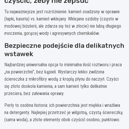
czyścić, żeby nie zepsuć
Tu najważniejsze jest rozróżnienie: kamień osadzony w oprawie
(łapki, kaseta) vs. kamień wklejany. Wklejane ozdoby (często w
modowej biżuterii, ale zdarza się też w złocie) nie lubią długiego
moczenia, gorącej wody i agresywnych chemikaliów.
Bezpieczne podejście dla delikatnych
wstawek
Najbardziej uniwersalna opcja to minimalna ilość roztworu i praca
„na powierzchni”, bez kąpieli. Wystarczy lekko zwilżona
ściereczka z mikrofibry wodą z kroplą płynu do naczyń. Czyści
się złoto dookoła kamienia, a sam kamień tylko delikatnie
przeciera, bez zalewania oprawy.
Perły to osobna historia: ich powierzchnia jest miękka i wrażliwa
na detergenty. Najlepiej przetrzeć je wilgotną, czystą ściereczką
(sama woda), a złote elementy obok czyścić osobno, punktowo.