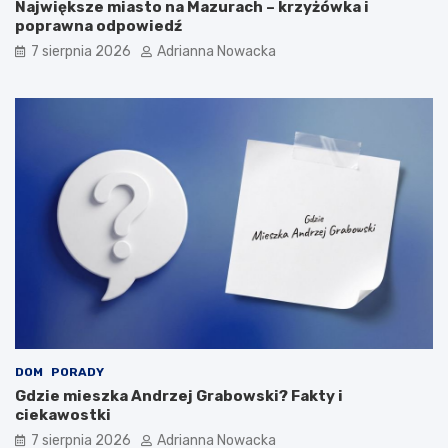
Największe miasto na Mazurach – krzyżówka i
n
s
poprawna odpowiedź
y
k
7 sierpnia 2026
Adrianna Nowacka
n
a
a
z
ś
a
w
n
i
i
e
a
c
i
e
?
DOM
PORADY
Gdzie mieszka Andrzej Grabowski? Fakty i
ciekawostki
7 sierpnia 2026
Adrianna Nowacka