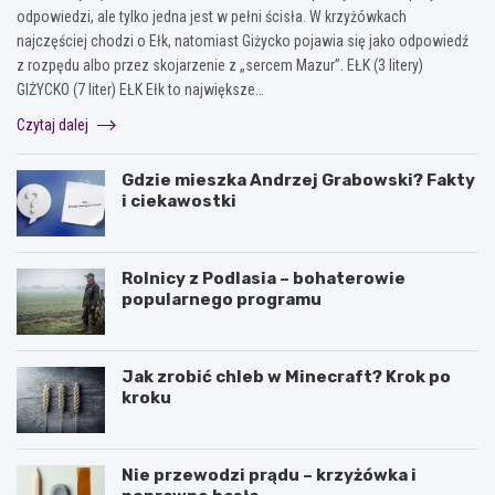
odpowiedzi, ale tylko jedna jest w pełni ścisła. W krzyżówkach
najczęściej chodzi o Ełk, natomiast Giżycko pojawia się jako odpowiedź
z rozpędu albo przez skojarzenie z „sercem Mazur”. EŁK (3 litery)
GIŻYCKO (7 liter) EŁK Ełk to największe…
Czytaj dalej
Gdzie mieszka Andrzej Grabowski? Fakty
i ciekawostki
Rolnicy z Podlasia – bohaterowie
popularnego programu
Jak zrobić chleb w Minecraft? Krok po
kroku
Nie przewodzi prądu – krzyżówka i