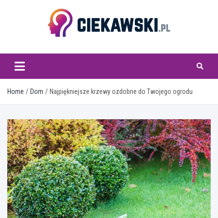
Skip
to
content
ciekawski.pl
Home
Dom
Najpiękniejsze krzewy ozdobne do Twojego ogrodu