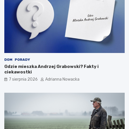
c
i
e
?
DOM
PORADY
Gdzie mieszka Andrzej Grabowski? Fakty i
ciekawostki
7 sierpnia 2026
Adrianna Nowacka