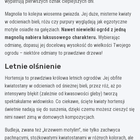
wypatrują pierwszych oznak cieplejszych dni.
Magnolia to kolejna wiosenna gwiazda. Jej duże, misterne kwiaty
w odcieniach bieli, różu czy purpury wyglądają jak egzotyczne
motyle osiadłe na gałęziach.
Nawet niewielki ogród z jedną
magnolią nabiera luksusowego charakteru.
Wybierając
odmianę, dopasuj jej docelową wysokość do wielkości Twojego
ogrodu – niektóre odmiany to prawdziwe drzewa!
Letnie olśnienie
Hortensja to prawdziwa królowa letnich ogrodów. Jej obfite
kwiatostany w odcieniach od śnieżnej bieli, przez róż, aż po
intensywny błękit (zależnie od kwasowości gleby) tworzą
spektakularne widowisko. Co ciekawe, ścięte kwiaty hortensji
świetnie nadają się do suszenia, dzięki czemu możesz cieszyć się
nimi nawet zimą w domowych kompozycjach.
Budleja, zwana też „krzewem motylim”, nie tylko zachwyca
pachnącymi, stożkowatymi kwiatostanami w różnych kolorach, ale