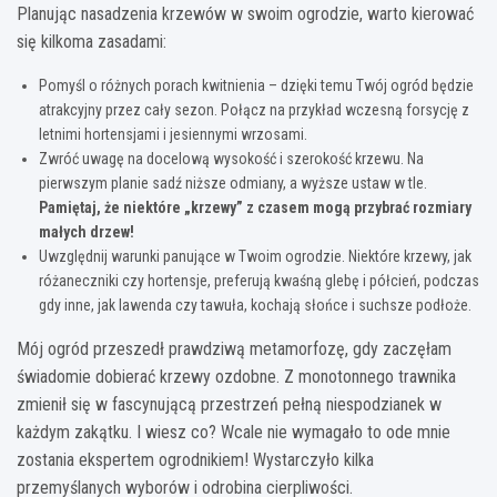
Planując nasadzenia krzewów w swoim ogrodzie, warto kierować
się kilkoma zasadami:
Pomyśl o różnych porach kwitnienia – dzięki temu Twój ogród będzie
atrakcyjny przez cały sezon. Połącz na przykład wczesną forsycję z
letnimi hortensjami i jesiennymi wrzosami.
Zwróć uwagę na docelową wysokość i szerokość krzewu. Na
pierwszym planie sadź niższe odmiany, a wyższe ustaw w tle.
Pamiętaj, że niektóre „krzewy” z czasem mogą przybrać rozmiary
małych drzew!
Uwzględnij warunki panujące w Twoim ogrodzie. Niektóre krzewy, jak
różaneczniki czy hortensje, preferują kwaśną glebę i półcień, podczas
gdy inne, jak lawenda czy tawuła, kochają słońce i suchsze podłoże.
Mój ogród przeszedł prawdziwą metamorfozę, gdy zaczęłam
świadomie dobierać krzewy ozdobne. Z monotonnego trawnika
zmienił się w fascynującą przestrzeń pełną niespodzianek w
każdym zakątku. I wiesz co? Wcale nie wymagało to ode mnie
zostania ekspertem ogrodnikiem! Wystarczyło kilka
przemyślanych wyborów i odrobina cierpliwości.