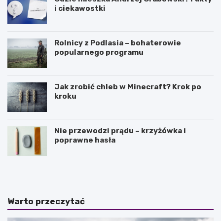
i ciekawostki
Rolnicy z Podlasia – bohaterowie
popularnego programu
Jak zrobić chleb w Minecraft? Krok po
kroku
Nie przewodzi prądu – krzyżówka i
poprawne hasła
J
O
a
l
k
e
i
j
e
e
Warto przeczytać
s
k
ą
z
n
o