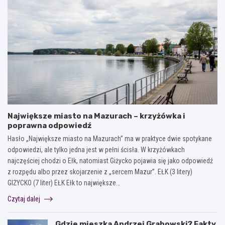
Największe miasto na Mazurach – krzyżówka i
poprawna odpowiedź
Hasło „Największe miasto na Mazurach” ma w praktyce dwie spotykane
odpowiedzi, ale tylko jedna jest w pełni ścisła. W krzyżówkach
najczęściej chodzi o Ełk, natomiast Giżycko pojawia się jako odpowiedź
z rozpędu albo przez skojarzenie z „sercem Mazur”. EŁK (3 litery)
GIŻYCKO (7 liter) EŁK Ełk to największe…
Czytaj dalej
Gdzie mieszka Andrzej Grabowski? Fakty