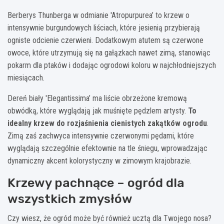
Berberys Thunberga w odmianie 'Atropurpurea’ to krzew o
intensywnie burgundowych liściach, które jesienią przybierają
ogniste odcienie czerwieni. Dodatkowym atutem są czerwone
owoce, które utrzymują się na gałązkach nawet zimą, stanowiąc
pokarm dla ptaków i dodając ogrodowi koloru w najchłodniejszych
miesiącach.
Dereń biały 'Elegantissima’ ma liście obrzeżone kremową
obwódką, które wyglądają jak muśnięte pędzlem artysty.
To
idealny krzew do rozjaśnienia cienistych zakątków ogrodu
.
Zimą zaś zachwyca intensywnie czerwonymi pędami, które
wyglądają szczególnie efektownie na tle śniegu, wprowadzając
dynamiczny akcent kolorystyczny w zimowym krajobrazie.
Krzewy pachnące – ogród dla
wszystkich zmysłów
Czy wiesz, że ogród może być również ucztą dla Twojego nosa?