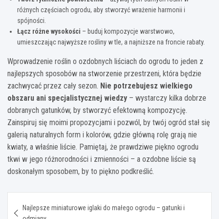
różnych częściach ogrodu, aby stworzyć wrażenie harmonii i
spójności.
Łącz różne wysokości
– buduj kompozycje warstwowo,
umieszczając najwyższe rośliny w tle, a najniższe na froncie rabaty.
Wprowadzenie roślin o ozdobnych liściach do ogrodu to jeden z
najlepszych sposobów na stworzenie przestrzeni, która będzie
zachwycać przez cały sezon.
Nie potrzebujesz wielkiego
obszaru ani specjalistycznej wiedzy
– wystarczy kilka dobrze
dobranych gatunków, by stworzyć efektowną kompozycję.
Zainspiruj się moimi propozycjami i pozwól, by twój ogród stał się
galerią naturalnych form i kolorów, gdzie główną rolę grają nie
kwiaty, a właśnie liście. Pamiętaj, że prawdziwe piękno ogrodu
tkwi w jego różnorodności i zmienności – a ozdobne liście są
doskonałym sposobem, by to piękno podkreślić.
Nawigacja
Najlepsze miniaturowe iglaki do małego ogrodu – gatunki i
wpisu
odmiany