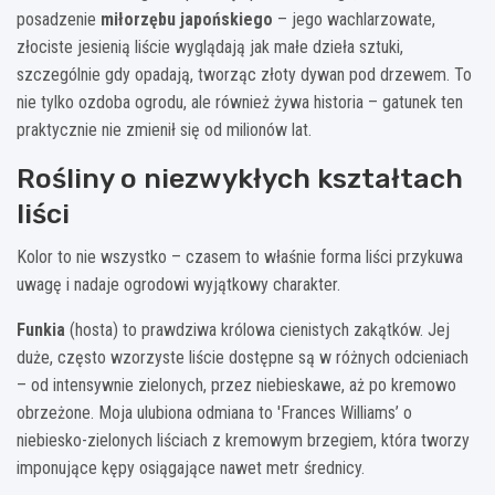
posadzenie
miłorzębu japońskiego
– jego wachlarzowate,
złociste jesienią liście wyglądają jak małe dzieła sztuki,
szczególnie gdy opadają, tworząc złoty dywan pod drzewem. To
nie tylko ozdoba ogrodu, ale również żywa historia – gatunek ten
praktycznie nie zmienił się od milionów lat.
Rośliny o niezwykłych kształtach
liści
Kolor to nie wszystko – czasem to właśnie forma liści przykuwa
uwagę i nadaje ogrodowi wyjątkowy charakter.
Funkia
(hosta) to prawdziwa królowa cienistych zakątków. Jej
duże, często wzorzyste liście dostępne są w różnych odcieniach
– od intensywnie zielonych, przez niebieskawe, aż po kremowo
obrzeżone. Moja ulubiona odmiana to 'Frances Williams’ o
niebiesko-zielonych liściach z kremowym brzegiem, która tworzy
imponujące kępy osiągające nawet metr średnicy.