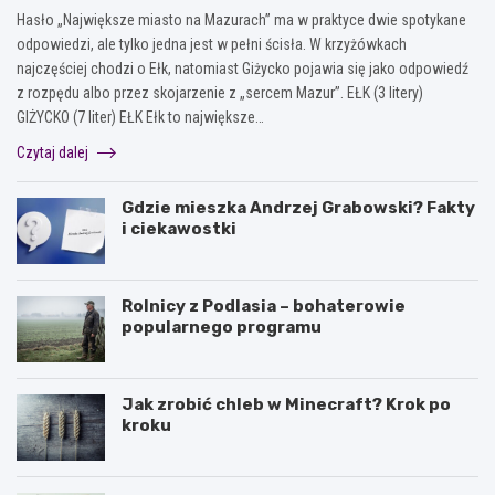
Hasło „Największe miasto na Mazurach” ma w praktyce dwie spotykane
odpowiedzi, ale tylko jedna jest w pełni ścisła. W krzyżówkach
najczęściej chodzi o Ełk, natomiast Giżycko pojawia się jako odpowiedź
z rozpędu albo przez skojarzenie z „sercem Mazur”. EŁK (3 litery)
GIŻYCKO (7 liter) EŁK Ełk to największe…
Czytaj dalej
Gdzie mieszka Andrzej Grabowski? Fakty
i ciekawostki
Rolnicy z Podlasia – bohaterowie
popularnego programu
Jak zrobić chleb w Minecraft? Krok po
kroku