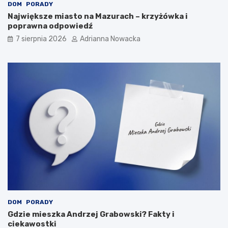
i
w
DOM
PORADY
o
w
Największe miasto na Mazurach – krzyżówka i
n
s
poprawna odpowiedź
y
k
7 sierpnia 2026
Adrianna Nowacka
n
a
a
z
ś
a
w
n
i
i
e
a
c
i
e
?
DOM
PORADY
Gdzie mieszka Andrzej Grabowski? Fakty i
ciekawostki