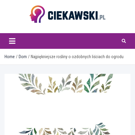
Skip
to
content
ciekawski.pl
Home
Dom
Najpiękniejsze rośliny o ozdobnych liściach do ogrodu