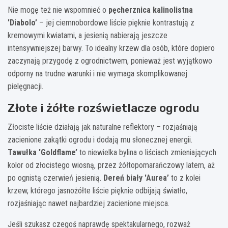
Nie mogę też nie wspomnieć o
pęcherznica kalinolistna
'Diabolo’
– jej ciemnobordowe liście pięknie kontrastują z
kremowymi kwiatami, a jesienią nabierają jeszcze
intensywniejszej barwy. To idealny krzew dla osób, które dopiero
zaczynają przygodę z ogrodnictwem, ponieważ jest wyjątkowo
odporny na trudne warunki i nie wymaga skomplikowanej
pielęgnacji.
Złote i żółte rozświetlacze ogrodu
Złociste liście działają jak naturalne reflektory – rozjaśniają
zacienione zakątki ogrodu i dodają mu słonecznej energii.
Tawułka 'Goldflame’
to niewielka bylina o liściach zmieniających
kolor od złocistego wiosną, przez żółtopomarańczowy latem, aż
po ognistą czerwień jesienią.
Dereń biały 'Aurea’
to z kolei
krzew, którego jasnożółte liście pięknie odbijają światło,
rozjaśniając nawet najbardziej zacienione miejsca.
Jeśli szukasz czegoś naprawdę spektakularnego, rozważ