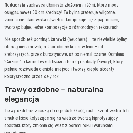
Rodgersja
zachwyca dłoniasto złożonymi liśćmi, które mogą
osiągać nawet 50 cm średnicy! Ta bylina preferuje wilgotne,
zacienione stanowiska i świetnie komponuje się z paprociami,
tworząc bujne, leśne kompozycje o różnorodnych teksturach.
Nie sposób też pominąć
żurawki
(heuchera) – te niewielkie byliny
oferują niesamowitą różnorodność kolorów liści – od
srebrzystych, przez bursztynowe, aż po niemal czarne. Odmiana
'Caramel’ o karmelowych liściach to mój osobisty faworyt, który
pięknie rozświetla cieniste miejsca i tworzy ciepłe akcenty
kolorystyczne przez cały rok.
Trawy ozdobne – naturalna
elegancja
Trawy ozdobne wnoszą do ogrodu lekkość, ruch i szept wiatru. Ich
smukłe liście kołyszące się na wietrze tworzą hipnotyzujący
spektakl, który zmienia się wraz z porami roku i warunkami
pogodowymi.