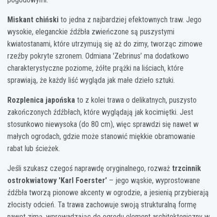
Miskant chiński
to jedna z najbardziej efektownych traw. Jego
wysokie, eleganckie źdźbła zwieńczone są puszystymi
kwiatostanami, które utrzymują się aż do zimy, tworząc zimowe
rzeźby pokryte szronem. Odmiana 'Zebrinus’ ma dodatkowo
charakterystyczne poziome, żółte prążki na liściach, które
sprawiają, że każdy liść wygląda jak małe dzieło sztuki.
Rozplenica japońska
to z kolei trawa o delikatnych, puszysto
zakończonych źdźbłach, które wyglądają jak kocimiętki. Jest
stosunkowo niewysoka (do 80 cm), więc sprawdzi się nawet w
małych ogrodach, gdzie może stanowić miękkie obramowanie
rabat lub ścieżek.
Jeśli szukasz czegoś naprawdę oryginalnego, rozważ
trzcinnik
ostrokwiatowy 'Karl Foerster’
– jego wąskie, wyprostowane
źdźbła tworzą pionowe akcenty w ogrodzie, a jesienią przybierają
złocisty odcień. Ta trawa zachowuje swoją strukturalną formę
nawet zimą, wprowadzając do ogrodu element architektoniczny w