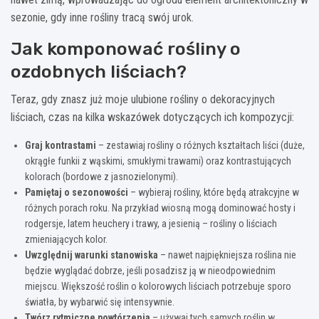
sezonie, gdy inne rośliny tracą swój urok.
Jak komponować rośliny o
ozdobnych liściach?
Teraz, gdy znasz już moje ulubione rośliny o dekoracyjnych
liściach, czas na kilka wskazówek dotyczących ich kompozycji:
Graj kontrastami
– zestawiaj rośliny o różnych kształtach liści (duże,
okrągłe funkii z wąskimi, smukłymi trawami) oraz kontrastujących
kolorach (bordowe z jasnozielonymi).
Pamiętaj o sezonowości
– wybieraj rośliny, które będą atrakcyjne w
różnych porach roku. Na przykład wiosną mogą dominować hosty i
rodgersje, latem heuchery i trawy, a jesienią – rośliny o liściach
zmieniających kolor.
Uwzględnij warunki stanowiska
– nawet najpiękniejsza roślina nie
będzie wyglądać dobrze, jeśli posadzisz ją w nieodpowiednim
miejscu. Większość roślin o kolorowych liściach potrzebuje sporo
światła, by wybarwić się intensywnie.
Twórz rytmiczne powtórzenia
– używaj tych samych roślin w