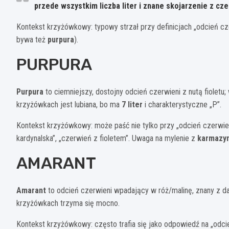
przede wszystkim
liczba liter
i znane skojarzenie z cze
Kontekst krzyżówkowy: typowy strzał przy definicjach „odcień cze
bywa też
purpura
).
PURPURA
Purpura
to ciemniejszy, dostojny odcień czerwieni z nutą fiolet
krzyżówkach jest lubiana, bo ma
7 liter
i charakterystyczne „P”.
Kontekst krzyżówkowy: może paść nie tylko przy „odcień czerwieni
kardynalska”, „czerwień z fioletem”. Uwaga na mylenie z
karmazy
AMARANT
Amarant
to odcień czerwieni wpadający w róż/malinę, znany z da
krzyżówkach trzyma się mocno.
Kontekst krzyżówkowy: często trafia się jako odpowiedź na „odci