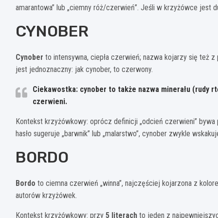
amarantowa” lub „ciemny róż/czerwień”. Jeśli w krzyżówce jest du
CYNOBER
Cynober
to intensywna, ciepła czerwień; nazwa kojarzy się też 
jest jednoznaczny: jak cynober, to czerwony.
Ciekawostka: cynober to także nazwa minerału (rudy rt
czerwieni.
Kontekst krzyżówkowy: oprócz definicji „odcień czerwieni” bywa 
hasło sugeruje „barwnik” lub „malarstwo”, cynober zwykle wskakuj
BORDO
Bordo
to ciemna czerwień „winna”, najczęściej kojarzona z kolore
autorów krzyżówek.
Kontekst krzyżówkowy: przy
5 literach
to jeden z najpewniejszyc