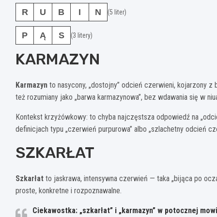
R
U
B
I
N
(5 liter)
P
Ą
S
(3 litery)
KARMAZYN
Karmazyn
to nasycony, „dostojny” odcień czerwieni, kojarzony z 
też rozumiany jako „barwa karmazynowa”, bez wdawania się w niu
Kontekst krzyżówkowy: to chyba najczęstsza odpowiedź na „odci
definicjach typu „czerwień purpurowa” albo „szlachetny odcień cze
SZKARŁAT
Szkarłat
to jaskrawa, intensywna czerwień — taka „bijąca po ocza
proste, konkretne i rozpoznawalne.
Ciekawostka: „szkarłat” i „karmazyn” w potocznej mowi