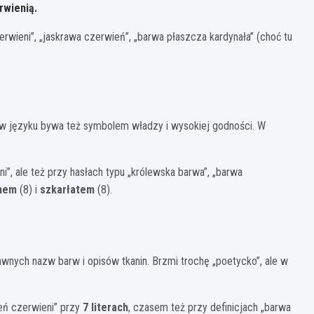
rwienią.
rwieni”, „jaskrawa czerwień”, „barwa płaszcza kardynała” (choć tu
u; w języku bywa też symbolem władzy i wysokiej godności. W
”, ale też przy hasłach typu „królewska barwa”, „barwa
nem
(8) i
szkarłatem
(8).
wnych nazw barw i opisów tkanin. Brzmi trochę „poetycko”, ale w
eń czerwieni” przy
7 literach
, czasem też przy definicjach „barwa