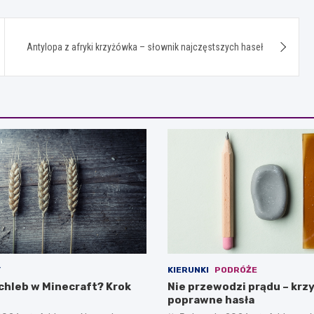
Antylopa z afryki krzyżówka – słownik najczęstszych haseł
Y
KIERUNKI
PODRÓŻE
 chleb w Minecraft? Krok
Nie przewodzi prądu – krz
poprawne hasła