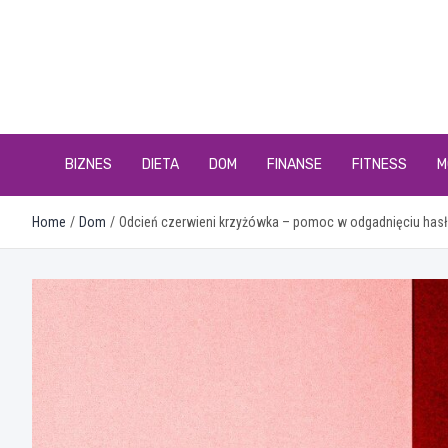
Skip
to
content
BIZNES
DIETA
DOM
FINANSE
FITNESS
M
Home
Dom
Odcień czerwieni krzyżówka – pomoc w odgadnięciu has