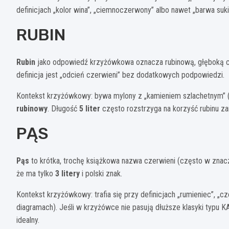
definicjach „kolor wina”, „ciemnoczerwony” albo nawet „barwa su
RUBIN
Rubin
jako odpowiedź krzyżówkowa oznacza rubinową, głęboką cz
definicja jest „odcień czerwieni” bez dodatkowych podpowiedzi.
Kontekst krzyżówkowy: bywa mylony z „kamieniem szlachetnym” (bo
rubinowy
. Długość
5 liter
często rozstrzyga na korzyść rubinu za
PĄS
Pąs
to krótka, trochę książkowa nazwa czerwieni (często w znacze
że ma tylko
3 litery
i polski znak.
Kontekst krzyżówkowy: trafia się przy definicjach „rumieniec”, „
diagramach). Jeśli w krzyżówce nie pasują dłuższe klasyki typ
idealny.