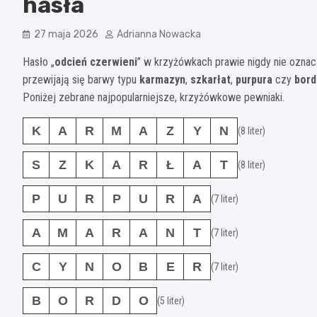
hasła
27 maja 2026
Adrianna Nowacka
Hasło „
odcień czerwieni
” w krzyżówkach prawie nigdy nie oznacz
przewijają się barwy typu
karmazyn
,
szkarłat
,
purpura
czy
bord
Poniżej zebrane najpopularniejsze, krzyżówkowe pewniaki.
K
A
R
M
A
Z
Y
N
(8 liter)
S
Z
K
A
R
Ł
A
T
(8 liter)
P
U
R
P
U
R
A
(7 liter)
A
M
A
R
A
N
T
(7 liter)
C
Y
N
O
B
E
R
(7 liter)
B
O
R
D
O
(5 liter)