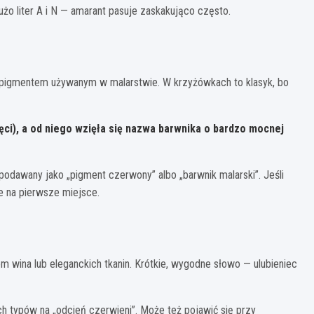
żo liter A i N — amarant pasuje zaskakująco często.
z pigmentem używanym w malarstwie. W krzyżówkach to klasyk, bo
ęci), a od niego wzięła się nazwa barwnika o bardzo mocnej
podawany jako „pigment czerwony” albo „barwnik malarski”. Jeśli
e na pierwsze miejsce.
m wina lub eleganckich tkanin. Krótkie, wygodne słowo — ulubieniec
h typów na „odcień czerwieni”. Może też pojawić się przy