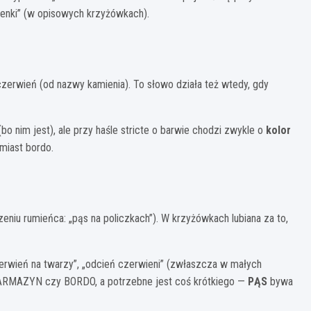
kienki” (w opisowych krzyżówkach).
erwień (od nazwy kamienia). To słowo działa też wtedy, gdy
 nim jest), ale przy haśle stricte o barwie chodzi zwykle o
kolor
miast bordo.
niu rumieńca: „pąs na policzkach”). W krzyżówkach lubiana za to,
czerwień na twarzy”, „odcień czerwieni” (zwłaszcza w małych
u KARMAZYN czy BORDO, a potrzebne jest coś krótkiego —
PĄS
bywa