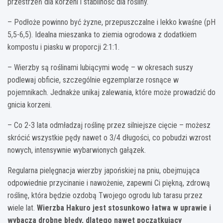
przestrzeń dla korzeni i stabilność dla rośliny.
– Podłoże powinno być żyzne, przepuszczalne i lekko kwaśne (pH
5,5-6,5). Idealna mieszanka to ziemia ogrodowa z dodatkiem
kompostu i piasku w proporcji 2:1:1.
– Wierzby są roślinami lubiącymi wodę – w okresach suszy
podlewaj obficie, szczególnie egzemplarze rosnące w
pojemnikach. Jednakże unikaj zalewania, które może prowadzić do
gnicia korzeni.
– Co 2-3 lata odmładzaj roślinę przez silniejsze cięcie – możesz
skrócić wszystkie pędy nawet o 3/4 długości, co pobudzi wzrost
nowych, intensywnie wybarwionych gałązek.
Regularna pielęgnacja wierzby japońskiej na pniu, obejmująca
odpowiednie przycinanie i nawożenie, zapewni Ci piękną, zdrową
roślinę, która będzie ozdobą Twojego ogrodu lub tarasu przez
wiele lat.
Wierzba Hakuro jest stosunkowo łatwa w uprawie i
wybacza drobne błędy, dlatego nawet początkujący