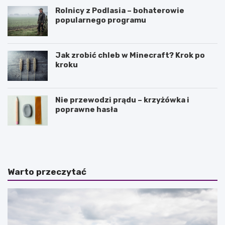
Rolnicy z Podlasia – bohaterowie
popularnego programu
Jak zrobić chleb w Minecraft? Krok po
kroku
Nie przewodzi prądu – krzyżówka i
poprawne hasła
J
O
a
l
k
e
i
j
e
e
Warto przeczytać
s
k
ą
z
n
o
a
r
j
e
w
g