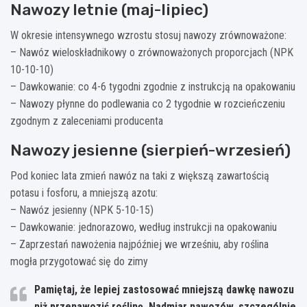
Nawozy letnie (maj-lipiec)
W okresie intensywnego wzrostu stosuj nawozy zrównoważone:
– Nawóz wieloskładnikowy o zrównoważonych proporcjach (NPK
10-10-10)
– Dawkowanie: co 4-6 tygodni zgodnie z instrukcją na opakowaniu
– Nawozy płynne do podlewania co 2 tygodnie w rozcieńczeniu
zgodnym z zaleceniami producenta
Nawozy jesienne (sierpień-wrzesień)
Pod koniec lata zmień nawóz na taki z większą zawartością
potasu i fosforu, a mniejszą azotu:
– Nawóz jesienny (NPK 5-10-15)
– Dawkowanie: jednorazowo, według instrukcji na opakowaniu
– Zaprzestań nawożenia najpóźniej we wrześniu, aby roślina
mogła przygotować się do zimy
Pamiętaj, że lepiej zastosować mniejszą dawkę nawozu
niż przenawoziś roślinę. Nadmiar nawozów, szczególnie