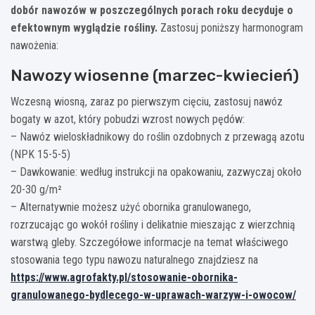
dobór nawozów w poszczególnych porach roku decyduje o
efektownym wyglądzie rośliny.
Zastosuj poniższy harmonogram
nawożenia:
Nawozy wiosenne (marzec-kwiecień)
Wczesną wiosną, zaraz po pierwszym cięciu, zastosuj nawóz
bogaty w azot, który pobudzi wzrost nowych pędów:
– Nawóz wieloskładnikowy do roślin ozdobnych z przewagą azotu
(NPK 15-5-5)
– Dawkowanie: według instrukcji na opakowaniu, zazwyczaj około
20-30 g/m²
– Alternatywnie możesz użyć obornika granulowanego,
rozrzucając go wokół rośliny i delikatnie mieszając z wierzchnią
warstwą gleby. Szczegółowe informacje na temat właściwego
stosowania tego typu nawozu naturalnego znajdziesz na
https://www.agrofakty.pl/stosowanie-obornika-
granulowanego-bydlecego-w-uprawach-warzyw-i-owocow/