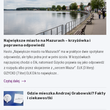
Największe miasto na Mazurach – krzyżówka i
poprawna odpowiedź
Hasło „Największe miasto na Mazurach” ma w praktyce dwie spotykane
odpowiedzi, ale tylko jedna jest w pełni ścisła. W krzyżówkach
najczęściej chodzi o Ełk, natomiast Giżycko pojawia się jako odpowiedź
z rozpędu albo przez skojarzenie z „sercem Mazur”. EŁK (3 litery)
GIŻYCKO (7 liter) EŁK Ełk to największe…
Czytaj dalej
Gdzie mieszka Andrzej Grabowski? Fakty
i ciekawostki