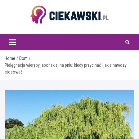
Skip
to
content
ciekawski.pl
Home
Dom
Pielęgnacja wierzby japońskiej na pniu: kiedy przycinać i jakie nawozy
stosować