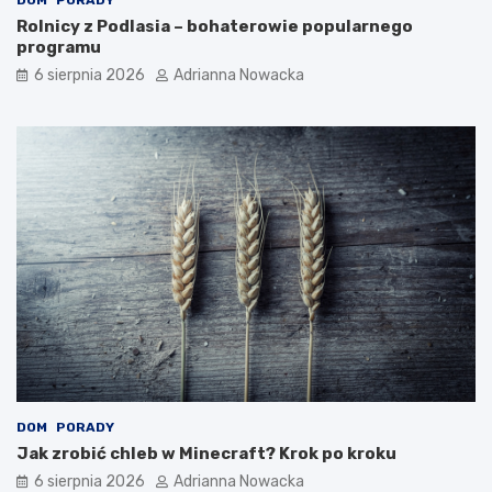
DOM
PORADY
o
w
Rolnicy z Podlasia – bohaterowie popularnego
n
s
programu
y
k
6 sierpnia 2026
Adrianna Nowacka
n
a
a
z
ś
a
w
n
i
i
e
a
c
i
e
?
DOM
PORADY
Jak zrobić chleb w Minecraft? Krok po kroku
6 sierpnia 2026
Adrianna Nowacka