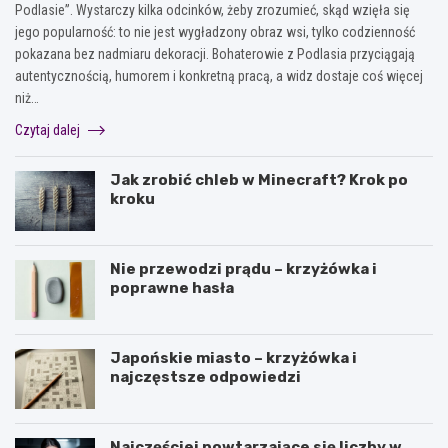
Podlasie”. Wystarczy kilka odcinków, żeby zrozumieć, skąd wzięła się
jego popularność: to nie jest wygładzony obraz wsi, tylko codzienność
pokazana bez nadmiaru dekoracji. Bohaterowie z Podlasia przyciągają
autentycznością, humorem i konkretną pracą, a widz dostaje coś więcej
niż…
Czytaj dalej
Jak zrobić chleb w Minecraft? Krok po
kroku
Nie przewodzi prądu – krzyżówka i
poprawne hasła
Japońskie miasto – krzyżówka i
najczęstsze odpowiedzi
Najczęściej powtarzające się liczby w