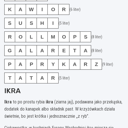
K
A
W
I
O
R
(6 liter)
S
U
S
H
I
(5 liter)
R
O
L
L
M
O
P
S
(8 liter)
G
A
L
A
R
E
T
A
(8 liter)
P
A
P
R
Y
K
A
R
Z
(9 liter)
T
A
T
A
R
(5 liter)
IKRA
Ikra
to po prostu rybia
ikra
(ziarna jaj), podawana jako przekąska,
dodatek do kanapek albo składnik past. W krzyżówkach działa
świetnie, bo jest krótka i jednoznacznie „z ryb”.
Ciekawostka: w kuchniach Europy Wschodniej ikrę miesza się