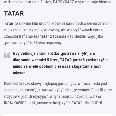
w diagramie potrzeba
9 liter
, PAPRYKARZ często pasuje idealnie.
TATAR
Tatar
to siekane (lub drobno krojone) danie podawane na zimno —
najczęściej kojarzone z wołowiną, ale w krzyżówkach coraz
częściej trafia się też
tatar z łososia
czy śledzia, więc jako
„potrawa z ryb” też bywa poprawny.
Gdy definicja brzmi krótko „potrawa z ryb”, a w
diagramie wchodzi
5 liter
, TATAR potrafi zaskoczyć —
mimo że wielu osobom pierwsze skojarzenie jest
mięsne.
Kontekst krzyżówkowy: najlepiej pasuje, gdy w treści hasła jest
sugestia „na zimno”, „z surowej ryby” albo „przystawka”. Jeśli autor
krzyżówki jest „tradycyjny”, w tym miejscu częściej wstawi
IKRA/KAWIOR; jeśli „nowocześniejszy” — TATAR albo SUSHI.