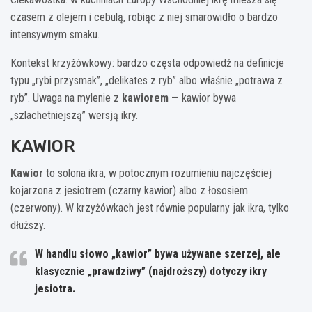
czasem z olejem i cebulą, robiąc z niej smarowidło o bardzo
intensywnym smaku.
Kontekst krzyżówkowy: bardzo częsta odpowiedź na definicje
typu „rybi przysmak”, „delikates z ryb” albo właśnie „potrawa z
ryb”. Uwaga na mylenie z
kawiorem
— kawior bywa
„szlachetniejszą” wersją ikry.
KAWIOR
Kawior
to solona ikra, w potocznym rozumieniu najczęściej
kojarzona z jesiotrem (czarny kawior) albo z łososiem
(czerwony). W krzyżówkach jest równie popularny jak ikra, tylko
dłuższy.
W handlu słowo „kawior” bywa używane szerzej, ale
klasycznie „prawdziwy” (najdroższy) dotyczy ikry
jesiotra
.