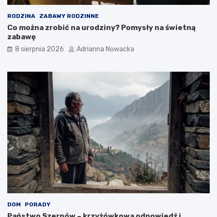
d
i
i
w
RODZINA
ZABAWY RODZINNE
o
w
Co można zrobić na urodziny? Pomysły na świetną
n
s
zabawę
y
k
8 sierpnia 2026
Adrianna Nowacka
n
a
a
z
ś
a
w
n
i
i
e
a
c
i
e
?
DOM
PORADY
Państwo Szerpów – krzyżówkowa odpowiedź i