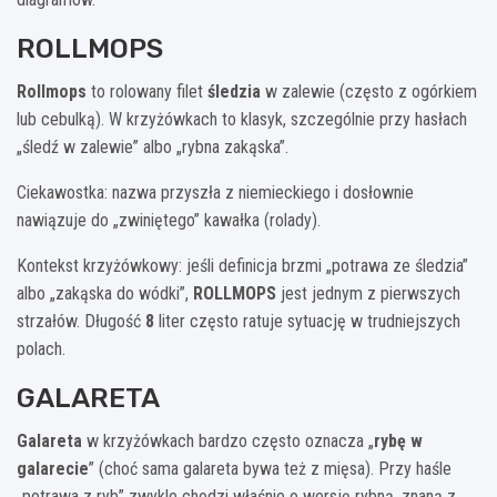
ROLLMOPS
Rollmops
to rolowany filet
śledzia
w zalewie (często z ogórkiem
lub cebulką). W krzyżówkach to klasyk, szczególnie przy hasłach
„śledź w zalewie” albo „rybna zakąska”.
Ciekawostka: nazwa przyszła z niemieckiego i dosłownie
nawiązuje do „zwiniętego” kawałka (rolady).
Kontekst krzyżówkowy: jeśli definicja brzmi „potrawa ze śledzia”
albo „zakąska do wódki”,
ROLLMOPS
jest jednym z pierwszych
strzałów. Długość
8
liter często ratuje sytuację w trudniejszych
polach.
GALARETA
Galareta
w krzyżówkach bardzo często oznacza „
rybę w
galarecie
” (choć sama galareta bywa też z mięsa). Przy haśle
„potrawa z ryb” zwykle chodzi właśnie o wersję rybną, znaną z