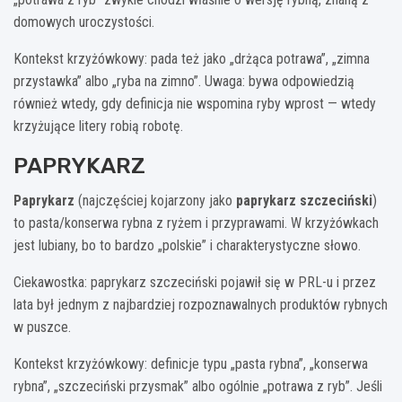
domowych uroczystości.
Kontekst krzyżówkowy: pada też jako „drżąca potrawa”, „zimna
przystawka” albo „ryba na zimno”. Uwaga: bywa odpowiedzią
również wtedy, gdy definicja nie wspomina ryby wprost — wtedy
krzyżujące litery robią robotę.
PAPRYKARZ
Paprykarz
(najczęściej kojarzony jako
paprykarz szczeciński
)
to pasta/konserwa rybna z ryżem i przyprawami. W krzyżówkach
jest lubiany, bo to bardzo „polskie” i charakterystyczne słowo.
Ciekawostka: paprykarz szczeciński pojawił się w PRL-u i przez
lata był jednym z najbardziej rozpoznawalnych produktów rybnych
w puszce.
Kontekst krzyżówkowy: definicje typu „pasta rybna”, „konserwa
rybna”, „szczeciński przysmak” albo ogólnie „potrawa z ryb”. Jeśli