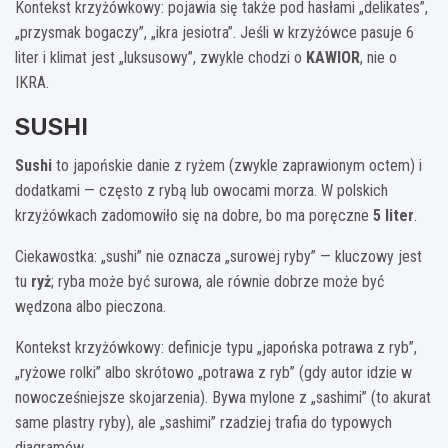
Kontekst krzyżówkowy: pojawia się także pod hasłami „delikates”,
„przysmak bogaczy”, „ikra jesiotra”. Jeśli w krzyżówce pasuje 6
liter i klimat jest „luksusowy”, zwykle chodzi o
KAWIOR
, nie o
IKRA.
SUSHI
Sushi
to japońskie danie z ryżem (zwykle zaprawionym octem) i
dodatkami — często z rybą lub owocami morza. W polskich
krzyżówkach zadomowiło się na dobre, bo ma poręczne
5 liter
.
Ciekawostka: „sushi” nie oznacza „surowej ryby” — kluczowy jest
tu
ryż
; ryba może być surowa, ale równie dobrze może być
wędzona albo pieczona.
Kontekst krzyżówkowy: definicje typu „japońska potrawa z ryb”,
„ryżowe rolki” albo skrótowo „potrawa z ryb” (gdy autor idzie w
nowocześniejsze skojarzenia). Bywa mylone z „sashimi” (to akurat
same plastry ryby), ale „sashimi” rzadziej trafia do typowych
diagramów.