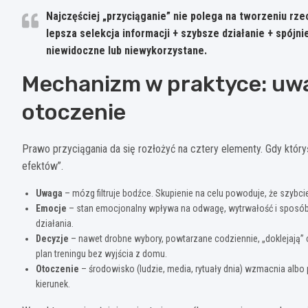
Najczęściej „przyciąganie” nie polega na tworzeniu rz
lepsza selekcja informacji + szybsze działanie + spójni
niewidoczne lub niewykorzystane.
Mechanizm w praktyce: uwa
otoczenie
Prawo przyciągania da się rozłożyć na cztery elementy. Gdy któr
efektów”.
Uwaga
– mózg filtruje bodźce. Skupienie na celu powoduje, że szybci
Emocje
– stan emocjonalny wpływa na odwagę, wytrwałość i sposób
działania.
Decyzje
– nawet drobne wybory, powtarzane codziennie, „doklejają” cz
plan treningu bez wyjścia z domu.
Otoczenie
– środowisko (ludzie, media, rytuały dnia) wzmacnia albo p
kierunek.