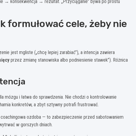
e → konsekwencja → rezultat. „Przyciąganie” bywa po prostu
ak formułować cele, żeby nie
nie jest mgliste („chcę lepiej zarabiać”), a intencja zawiera
sięcy
przez zmianę stanowiska albo podniesienie stawek”). Różnica
tencja
dla mózgu i łatwa do sprawdzenia. Nie chodzi o kontrolowanie
hamia konkretów, a zbyt sztywny potrafi frustrować.
nie coachingowa ozdoba — to zabezpieczenie przed sabotowaniem
 wytrwać w gorszych dniach.