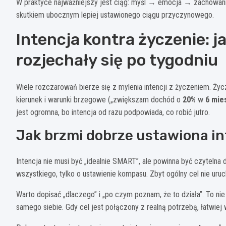
W praktyce najważniejszy jest ciąg: myśl → emocja → zachowani
skutkiem ubocznym lepiej ustawionego ciągu przyczynowego.
Intencja kontra życzenie: j
rozjechały się po tygodniu
Wiele rozczarowań bierze się z mylenia intencji z życzeniem. Życze
kierunek i warunki brzegowe („zwiększam dochód o
20%
w
6 mie
jest ogromna, bo intencja od razu podpowiada, co robić jutro.
Jak brzmi dobrze ustawiona in
Intencja nie musi być „idealnie SMART”, ale powinna być czytelna 
wszystkiego, tylko o ustawienie kompasu. Zbyt ogólny cel nie uruc
Warto dopisać „dlaczego” i „po czym poznam, że to działa”. To 
samego siebie. Gdy cel jest połączony z realną potrzebą, łatwiej