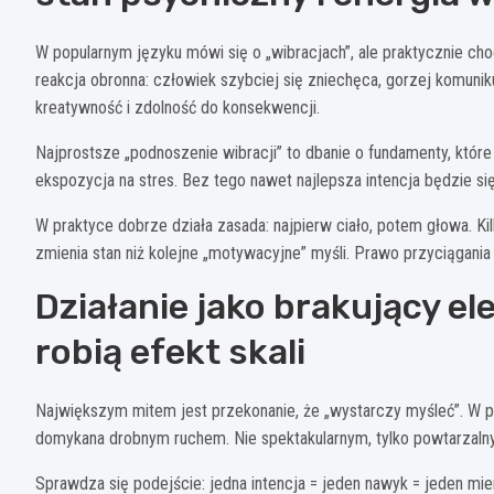
W popularnym języku mówi się o „wibracjach”, ale praktycznie cho
reakcja obronna: człowiek szybciej się zniechęca, gorzej komuniku
kreatywność i zdolność do konsekwencji.
Najprostsze „podnoszenie wibracji” to dbanie o fundamenty, które b
ekspozycja na stres. Bez tego nawet najlepsza intencja będzie się
W praktyce dobrze działa zasada: najpierw ciało, potem głowa. Kil
zmienia stan niż kolejne „motywacyjne” myśli. Prawo przyciągania 
Działanie jako brakujący el
robią efekt skali
Największym mitem jest przekonanie, że „wystarczy myśleć”. W pra
domykana drobnym ruchem. Nie spektakularnym, tylko powtarzaln
Sprawdza się podejście: jedna intencja = jeden nawyk = jeden mie