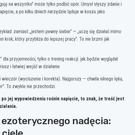
ługuję na wszystko” może tylko podbić opór. Umysł słyszy zdanie i
pięcie, a po kilku dniach narzędzie ląduje w koszu jako
zykład: zamiast „jestem pewny siebie” — „uczę się działać mimo
 krok, który przybliża do lepszej pracy”. To nie brzmi jak
 dla przyjemności, tylko o trening reakcji: jak będzie wyglądał
sz i łatwiej wejść w działanie.
 wieczór (wyciszenie i korekta). Najgorszy — chwila silnego lęku,
r”. To zwykle nie przechodzi.
 po jej wypowiedzeniu rośnie napięcie, to znak, że treść jest
ziałania.
 ezoterycznego nadęcia:
 ciele