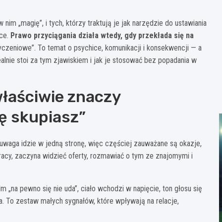
 nim „magię”, i tych, którzy traktują je jak narzędzie do ustawiania
yce.
Prawo przyciągania działa wtedy, gdy przekłada się na
życzeniowe”. To temat o psychice, komunikacji i konsekwencji — a
ealnie stoi za tym zjawiskiem i jak je stosować bez popadania w
właściwie znaczy
ię skupiasz”
 uwaga idzie w jedną stronę, więc częściej zauważane są okazje,
racy, zaczyna widzieć oferty, rozmawiać o tym ze znajomymi i
.
m „na pewno się nie uda”, ciało wchodzi w napięcie, ton głosu się
a. To zestaw małych sygnałów, które wpływają na relacje,