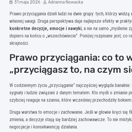
31 maja 2026
Adrianna Nowacka
Prawo przyciągania dzieli ludzi na dwie grupy: tych, którzy widzą w
własnej uwagi. Druga perspektywa daje najlepsze efekty w prakt
konkretne decyzje, emocje i nawyki
, a nie na samo „myślenie 
dopiero na końcu o „wszechświecie”. Poniżej rozpisane jest, co r
skrajności.
Prawo przyciągania: co to 
„przyciągasz to, na czym s
W codziennym życiu „przyciąganie” najczęściej wygląda banalnie:
sygnały i ludzie związani z danym tematem. Kto myśli o zmianie p
szybciej reaguje na szanse, które wcześniej przechodziły bokiem
Druga warstwa to emocje i zachowanie. Jeśli w głowie kręci się fil
zmienia, a decyzje stają się bardziej zachowawcze. To nie mistyk
negocjacje i konsekwencję działania.