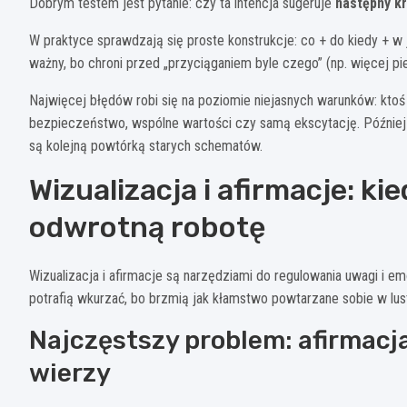
Dobrym testem jest pytanie: czy ta intencja sugeruje
następny k
W praktyce sprawdzają się proste konstrukcje: co + do kiedy + w 
ważny, bo chroni przed „przyciąganiem byle czego” (np. więcej p
Najwięcej błędów robi się na poziomie niejasnych warunków: ktoś 
bezpieczeństwo, wspólne wartości czy samą ekscytację. Później p
są kolejną powtórką starych schematów.
Wizualizacja i afirmacje: ki
odwrotną robotę
Wizualizacja i afirmacje są narzędziami do regulowania uwagi i em
potrafią wkurzać, bo brzmią jak kłamstwo powtarzane sobie w lus
Najczęstszy problem: afirmacja 
wierzy