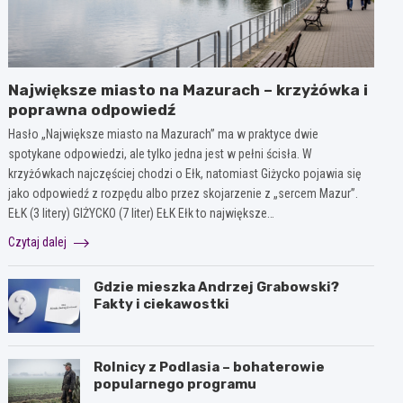
Największe miasto na Mazurach – krzyżówka i
poprawna odpowiedź
Hasło „Największe miasto na Mazurach” ma w praktyce dwie
spotykane odpowiedzi, ale tylko jedna jest w pełni ścisła. W
krzyżówkach najczęściej chodzi o Ełk, natomiast Giżycko pojawia się
jako odpowiedź z rozpędu albo przez skojarzenie z „sercem Mazur”.
EŁK (3 litery) GIŻYCKO (7 liter) EŁK Ełk to największe…
Czytaj dalej
Gdzie mieszka Andrzej Grabowski?
Fakty i ciekawostki
Rolnicy z Podlasia – bohaterowie
popularnego programu