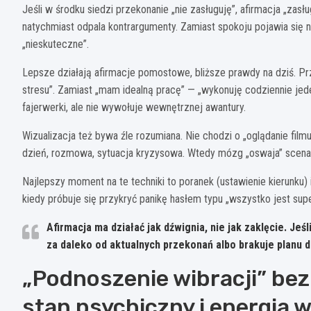
Jeśli w środku siedzi przekonanie „nie zasługuję”, afirmacja „zas
natychmiast odpala kontrargumenty. Zamiast spokoju pojawia się na
„nieskuteczne”.
Lepsze działają afirmacje pomostowe, bliższe prawdy na dziś. Pr
stresu”. Zamiast „mam idealną pracę” — „wykonuję codziennie jeden
fajerwerki, ale nie wywołuje wewnętrznej awantury.
Wizualizacja też bywa źle rozumiana. Nie chodzi o „oglądanie filmu”
dzień, rozmowa, sytuacja kryzysowa. Wtedy mózg „oswaja” scenariu
Najlepszy moment na te techniki to poranek (ustawienie kierunku) i
kiedy próbuje się przykryć panikę hasłem typu „wszystko jest supe
Afirmacja ma działać jak dźwignia, nie jak zaklęcie.
Jeśli
za daleko od aktualnych przekonań albo brakuje planu d
„Podnoszenie wibracji” bez
stan psychiczny i energia w