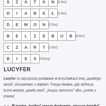
S
Z
A
T
A
N
(6 liter)
D
I
A
B
E
Ł
(6 liter)
D
E
M
O
N
(5 liter)
B
E
L
Z
E
B
U
B
(8 liter)
C
Z
A
R
T
(5 liter)
B
I
E
S
(4 litery)
LUCYFER
Lucyfer
to najczęściej podawane w krzyżówkach imię „upadłego
anioła”, utożsamiane z diabłem. Pasuje idealnie, gdy definicja
brzmi właśnie „upadły anioł”, „książę ciemności” albo „szatan z
imienia”.
W łacinie „lucifer” znaczy dosłownie
„niosący światło”