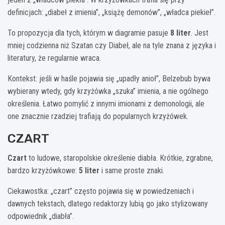
definicjach: „diabeł z imienia”, „książę demonów”, „władca piekieł”.
To propozycja dla tych, którym w diagramie pasuje
8 liter
. Jest
mniej codzienna niż Szatan czy Diabeł, ale na tyle znana z języka i
literatury, że regularnie wraca.
Kontekst: jeśli w haśle pojawia się „upadły anioł”, Belzebub bywa
wybierany wtedy, gdy krzyżówka „szuka” imienia, a nie ogólnego
określenia. Łatwo pomylić z innymi imionami z demonologii, ale
one znacznie rzadziej trafiają do popularnych krzyżówek.
CZART
Czart
to ludowe, staropolskie określenie diabła. Krótkie, zgrabne,
bardzo krzyżówkowe:
5 liter
i same proste znaki.
Ciekawostka: „czart” często pojawia się w powiedzeniach i
dawnych tekstach, dlatego redaktorzy lubią go jako stylizowany
odpowiednik „diabła”.