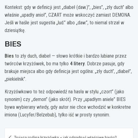
Kontekst: gdy w definicji jest „diabeł (daw.)”, „bies”, „zły duch” albo
właśnie „upadły anioł”, CZART może wskoczyć zamiast DEMONA.
Jeśli w haśle jest sugestia „lud.” albo „daw.”, to niemal strzał w
dziesiątkę.
BIES
Bies
to zły duch, diabeł — słowo krótkie i bardzo lubiane przez
twórców krzyżówek, bo ma tylko
4 litery
. Dobrze pasuje, gdy
brakuje miejsca albo gdy definicja jest ogólna: „zły duch”, „diabeł”,
„piekielnik”.
Krzyżówkowo to też odpowiedź na hasła w stylu „czort” (jako
synonim) czy „demon” (jako skrót). Przy „upadłym aniele” BIES
bywa wybierany wtedy, gdy autor nie chce wchodzić w konkretne
imiona (Lucyfer/Belzebub), tylko iść w prosty synonim.
Nawigacja
Trująca roślina krzyżówka – jak odgadnąć właściwe hasło?