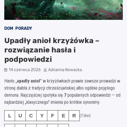
DOM
PORADY
Upadły anioł krzyżówka –
rozwiązanie hasła i
podpowiedzi
14 czerwca 2026
Adrianna Nowacka
Hasło „
upadły anioł
” w krzyżówkach prawie zawsze prowadzi w
stronę diabła z tradycji chrześcijańskiej albo ogólnie pojętego
demona. Najczęściej spotyka się
7
popularnych odpowiedzi — od
najbardziej „klasycznego” imienia po krótkie synonimy.
L
U
C
Y
F
E
R
(7 liter)