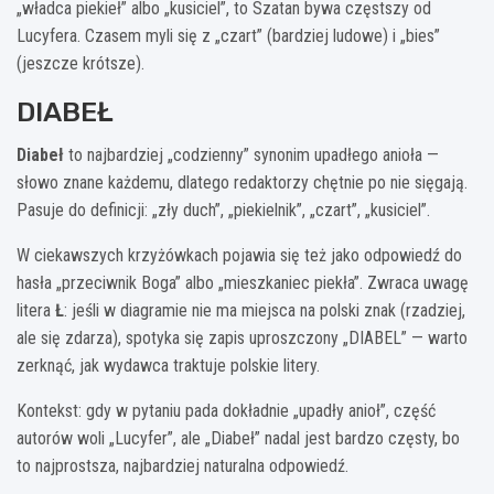
„władca piekieł” albo „kusiciel”, to Szatan bywa częstszy od
Lucyfera. Czasem myli się z „czart” (bardziej ludowe) i „bies”
(jeszcze krótsze).
DIABEŁ
Diabeł
to najbardziej „codzienny” synonim upadłego anioła —
słowo znane każdemu, dlatego redaktorzy chętnie po nie sięgają.
Pasuje do definicji: „zły duch”, „piekielnik”, „czart”, „kusiciel”.
W ciekawszych krzyżówkach pojawia się też jako odpowiedź do
hasła „przeciwnik Boga” albo „mieszkaniec piekła”. Zwraca uwagę
litera
Ł
: jeśli w diagramie nie ma miejsca na polski znak (rzadziej,
ale się zdarza), spotyka się zapis uproszczony „DIABEL” — warto
zerknąć, jak wydawca traktuje polskie litery.
Kontekst: gdy w pytaniu pada dokładnie „upadły anioł”, część
autorów woli „Lucyfer”, ale „Diabeł” nadal jest bardzo częsty, bo
to najprostsza, najbardziej naturalna odpowiedź.