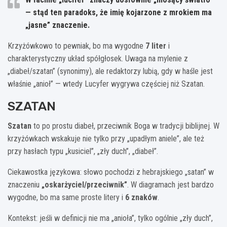
— stąd ten paradoks, że imię kojarzone z mrokiem ma
„jasne” znaczenie.
Krzyżówkowo to pewniak, bo ma wygodne
7 liter
i
charakterystyczny układ spółgłosek. Uwaga na mylenie z
„diabeł/szatan” (synonimy), ale redaktorzy lubią, gdy w haśle jest
właśnie „anioł” — wtedy Lucyfer wygrywa częściej niż Szatan.
SZATAN
Szatan
to po prostu diabeł, przeciwnik Boga w tradycji biblijnej. W
krzyżówkach wskakuje nie tylko przy „upadłym aniele”, ale też
przy hasłach typu „kusiciel”, „zły duch”, „diabeł”.
Ciekawostka językowa: słowo pochodzi z hebrajskiego „satan” w
znaczeniu
„oskarżyciel/przeciwnik”
. W diagramach jest bardzo
wygodne, bo ma same proste litery i
6 znaków
.
Kontekst: jeśli w definicji nie ma „anioła”, tylko ogólnie „zły duch”,