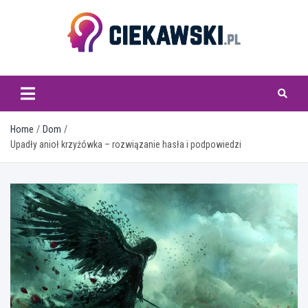
Skip
to
content
ciekawski.pl
Home
Dom
Upadły anioł krzyżówka – rozwiązanie hasła i podpowiedzi