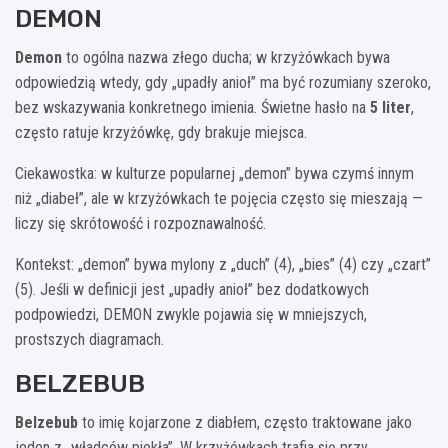
DEMON
Demon
to ogólna nazwa złego ducha; w krzyżówkach bywa
odpowiedzią wtedy, gdy „upadły anioł” ma być rozumiany szeroko,
bez wskazywania konkretnego imienia. Świetne hasło na
5 liter
,
często ratuje krzyżówkę, gdy brakuje miejsca.
Ciekawostka: w kulturze popularnej „demon” bywa czymś innym
niż „diabeł”, ale w krzyżówkach te pojęcia często się mieszają —
liczy się skrótowość i rozpoznawalność.
Kontekst: „demon” bywa mylony z „duch” (4), „bies” (4) czy „czart”
(5). Jeśli w definicji jest „upadły anioł” bez dodatkowych
podpowiedzi, DEMON zwykle pojawia się w mniejszych,
prostszych diagramach.
BELZEBUB
Belzebub
to imię kojarzone z diabłem, często traktowane jako
jeden z „władców piekła”. W krzyżówkach trafia się przy