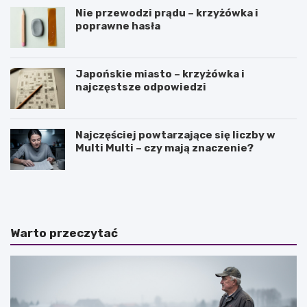
Nie przewodzi prądu – krzyżówka i
poprawne hasła
Japońskie miasto – krzyżówka i
najczęstsze odpowiedzi
Najczęściej powtarzające się liczby w
Multi Multi – czy mają znaczenie?
J
O
a
l
k
e
i
j
e
e
Warto przeczytać
s
k
ą
z
n
o
a
r
j
e
w
g