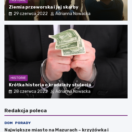
Ziemia przeworska i jej skarby
29 czerwca 2022
Adrianna Nowacka
HISTORIE
Krótka historia o kradzieży stulecia
28 czerwca 2022
Adrianna Nowacka
Redakcja poleca
DOM
PORADY
Największe miasto na Mazurach – krzyżówka i