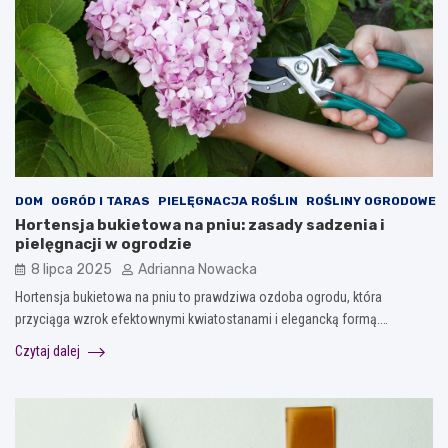
DOM
OGRÓD I TARAS
PIELĘGNACJA ROŚLIN
ROŚLINY OGRODOWE
Hortensja bukietowa na pniu: zasady sadzenia i
pielęgnacji w ogrodzie
8 lipca 2025
Adrianna Nowacka
Hortensja bukietowa na pniu to prawdziwa ozdoba ogrodu, która
przyciąga wzrok efektownymi kwiatostanami i elegancką formą.…
Czytaj dalej