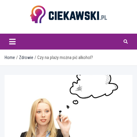
Skip
to
content
ciekawski.pl
Home
Zdrowie
Czy na plaży można pić alkohol?