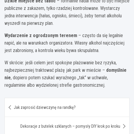
Dzikie miejsce bez tablic
– formalnie nadal może to być miejsce
publiczne z zakazem, tylko rzadziej kontrolowane. Wystarczy
jedna interwencja (hałas, ognisko, śmieci), żeby temat alkoholu
wyszedł na pierwszy plan.
Wydarzenie z ogrodzonym terenem
– często da się legalnie
napić, ale na warunkach organizatora. Własny alkohol najczęściej
jest zabroniony, a kontrola wieku bywa skrupulatna.
W skrócie: jeśli celem jest spokojne plażowanie bez ryzyka,
najbezpieczniej traktować plażę jak park w mieście –
domyślnie
nie
, dopiero potem szukać wyraźnego „tak” w uchwale,
regulaminie albo wydzielonej strefie gastronomicznej.
Nawigacja
Jak zaprosić dziewczynę na randkę?
wpisu
Dekoracje z butelek szklanych – pomysły DIY krok po kroku