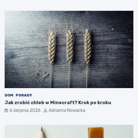
a
z
ś
a
w
n
i
i
e
a
c
i
e
?
DOM
PORADY
Jak zrobić chleb w Minecraft? Krok po kroku
6 sierpnia 2026
Adrianna Nowacka