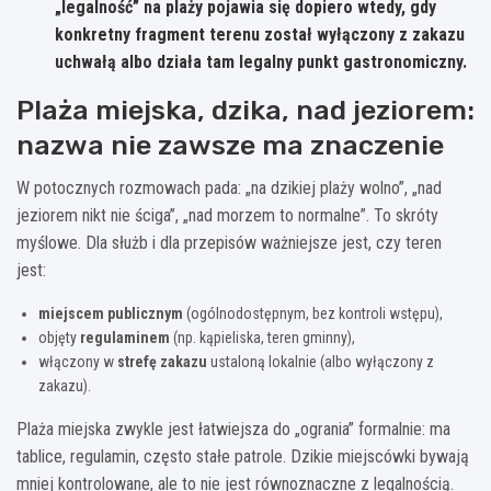
„legalność” na plaży pojawia się dopiero wtedy, gdy
konkretny fragment terenu został wyłączony z zakazu
uchwałą albo działa tam legalny punkt gastronomiczny.
Plaża miejska, dzika, nad jeziorem:
nazwa nie zawsze ma znaczenie
W potocznych rozmowach pada: „na dzikiej plaży wolno”, „nad
jeziorem nikt nie ściga”, „nad morzem to normalne”. To skróty
myślowe. Dla służb i dla przepisów ważniejsze jest, czy teren
jest:
miejscem publicznym
(ogólnodostępnym, bez kontroli wstępu),
objęty
regulaminem
(np. kąpieliska, teren gminny),
włączony w
strefę zakazu
ustaloną lokalnie (albo wyłączony z
zakazu).
Plaża miejska zwykle jest łatwiejsza do „ogrania” formalnie: ma
tablice, regulamin, często stałe patrole. Dzikie miejscówki bywają
mniej kontrolowane, ale to nie jest równoznaczne z legalnością.