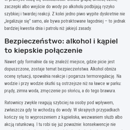
zaczepki albo wejście do wody po alkoholu podbijają ryzyko
szybkiej i twardej reakcji. Z kolei jedno piwo wypite dyskretnie nie
„legalizuje się” samo, ale bywa potraktowane łagodniej – to jednak
bardziej kwestia dnia i patrolu niż jakiejś zasady.
Bezpieczeństwo: alkohol i kąpiel
to kiepskie połączenie
Nawet gdy formalnie da się znaleźć miejsce, gdzie picie jest
dopuszczone, zostaje temat bezpieczeństwa. Alkohol obniża
ocenę sytuacji, spowalnia reakcje i pogarsza termoregulację. Na
wodzie i przy wodzie skutki są ostrzejsze niż na ławce w parku:
prądy, zimna woda, zmęczenie po słońcu, a do tego brawura.
Ratownicy zwykle reagują szybciej na osoby pod wpływem,
zwłaszcza gdy te wchodzą do wody. W skrajnych przypadkach
kończy się to wyproszeniem z kąpieliska, wezwaniem służb albo
akcją ratunkową. I tu robi się już poważnie: konsekwencje nie