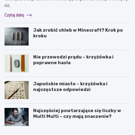
niż…
Czytaj dalej
Jak zrobić chleb w Minecraft? Krok po
kroku
Nie przewodzi prądu – krzyżówka i
poprawne hasła
Japońskie miasto – krzyżówka i
najczęstsze odpowiedzi
Najczęściej powtarzające się liczby w
Multi Multi – czy mają znaczenie?
J
O
a
l