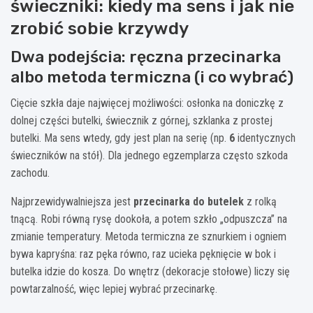
świeczniki: kiedy ma sens i jak nie
zrobić sobie krzywdy
Dwa podejścia: ręczna przecinarka
albo metoda termiczna (i co wybrać)
Cięcie szkła daje najwięcej możliwości: osłonka na doniczkę z
dolnej części butelki, świecznik z górnej, szklanka z prostej
butelki. Ma sens wtedy, gdy jest plan na serię (np.
6
identycznych
świeczników na stół). Dla jednego egzemplarza często szkoda
zachodu.
Najprzewidywalniejsza jest
przecinarka do butelek
z rolką
tnącą. Robi równą rysę dookoła, a potem szkło „odpuszcza” na
zmianie temperatury. Metoda termiczna ze sznurkiem i ogniem
bywa kapryśna: raz pęka równo, raz ucieka pęknięcie w bok i
butelka idzie do kosza. Do wnętrz (dekoracje stołowe) liczy się
powtarzalność, więc lepiej wybrać przecinarkę.