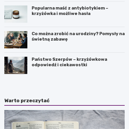
Popularna maść z antybiotykiem –
krzyżówka i możliwe hasła
Co można zrobić na urodziny? Pomysły na
świetną zabawę
Państwo Szerpów – krzyżówkowa
odpowiedź i ciekawostki
J
O
a
l
k
e
i
j
e
e
Warto przeczytać
s
k
ą
z
n
o
a
r
j
e
w
g