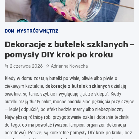
DOM
WYSTRÓJ WNĘTRZ
Dekoracje z butelek szklanych –
pomysły DIY krok po kroku
2 czerwca 2026
Adrianna Nowacka
Kiedy w domu zostają butelki po winie, oliwie albo piwie o
ciekawym kształcie,
dekoracje z butelek szklanych
działają
świetnie: są tanie, szybkie i wyglądają „jak ze sklepu”. Kiedy
butelki mają tłusty nalot, mocne nadruki albo pęknięcia przy szyjce
— lepiej odpuścić, bo efekt będzie marny albo niebezpieczny.
Największą różnicę robi przygotowanie szkła i dobranie techniki
do tego, co ma powstać (wazon, lampion, organizer, dekoracja
ogrodowa). Poniżej są konkretne pomysły DIY krok po kroku, bez