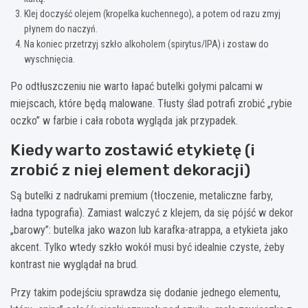
Klej doczyść olejem (kropelka kuchennego), a potem od razu zmyj
płynem do naczyń.
Na koniec przetrzyj szkło alkoholem (spirytus/IPA) i zostaw do
wyschnięcia.
Po odtłuszczeniu nie warto łapać butelki gołymi palcami w
miejscach, które będą malowane. Tłusty ślad potrafi zrobić „rybie
oczko” w farbie i cała robota wygląda jak przypadek.
Kiedy warto zostawić etykietę (i
zrobić z niej element dekoracji)
Są butelki z nadrukami premium (tłoczenie, metaliczne farby,
ładna typografia). Zamiast walczyć z klejem, da się pójść w dekor
„barowy”: butelka jako wazon lub karafka-atrappa, a etykieta jako
akcent. Tylko wtedy szkło wokół musi być idealnie czyste, żeby
kontrast nie wyglądał na brud.
Przy takim podejściu sprawdza się dodanie jednego elementu,