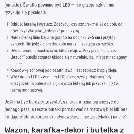
(smukłe). Światło powinno być
LED
— nie grzeje szkła i nie
ryzykuje się pęknięcia.
Odtłuść butelkę i wysusz. Zdecyduj, czy sznurek ma iść od dołu do
góry, czy tylko jako „kołnierz” pod szyjką.
Nałóż cienką linię kleju na gorąco na odcinku
3–5 cm
i przyłóż
sznurek. Nie jedź klejem dookoła naraz — zastyga za szybko.
Owijaj równo, dociskając co kilka zwojów. Przy przejściu przez
„brzuch” butelki sznurek układa się naturalnie, jeśli nie jest naciągany
na siłę.
Końcówkę schowaj pod ostatni zwój i zabezpiecz kroplą kleju.
Włóż drucik LED (tzw. micro LED) przez szyjkę. Najlepiej, gdy
koszyczek na baterie da się ukryć za butelką lub przyczepić z tyłu
taśmą montażową.
Jeśli ma być bardziej „czysto”, sznurek można ograniczyć do
jednego pasa, a resztę butelki pomalować na matową biel lub beż.
To daje efekt dekoracji skandynawskiej, a nie „rustykalnej na siłę”.
Wazon, karafka-dekor i butelka z