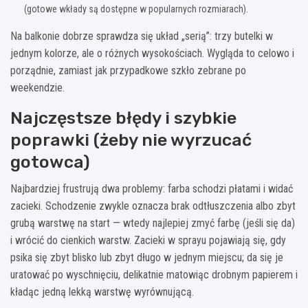
(gotowe wkłady są dostępne w popularnych rozmiarach).
Na balkonie dobrze sprawdza się układ „serią”: trzy butelki w
jednym kolorze, ale o różnych wysokościach. Wygląda to celowo i
porządnie, zamiast jak przypadkowe szkło zebrane po
weekendzie.
Najczęstsze błędy i szybkie
poprawki (żeby nie wyrzucać
gotowca)
Najbardziej frustrują dwa problemy: farba schodzi płatami i widać
zacieki. Schodzenie zwykle oznacza brak odtłuszczenia albo zbyt
grubą warstwę na start — wtedy najlepiej zmyć farbę (jeśli się da)
i wrócić do cienkich warstw. Zacieki w sprayu pojawiają się, gdy
psika się zbyt blisko lub zbyt długo w jednym miejscu; da się je
uratować po wyschnięciu, delikatnie matowiąc drobnym papierem i
kładąc jedną lekką warstwę wyrównującą.