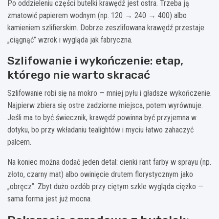
Po oddzieleniu części butelki krawędź jest ostra. Trzeba ją
zmatowić papierem wodnym (np. 120 → 240 → 400) albo
kamieniem szlifierskim. Dobrze zeszlifowana krawędź przestaje
„ciągnąć” wzrok i wygląda jak fabryczna.
Szlifowanie i wykończenie: etap,
którego nie warto skracać
Szlifowanie robi się na mokro — mniej pyłu i gładsze wykończenie.
Najpierw zbiera się ostre zadziorne miejsca, potem wyrównuje.
Jeśli ma to być świecznik, krawędź powinna być przyjemna w
dotyku, bo przy wkładaniu tealightów i myciu łatwo zahaczyć
palcem.
Na koniec można dodać jeden detal: cienki rant farby w sprayu (np.
złoto, czarny mat) albo owinięcie drutem florystycznym jako
„obręcz”. Zbyt dużo ozdób przy ciętym szkle wygląda ciężko —
sama forma jest już mocna.