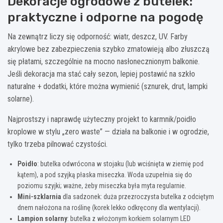
Dekoracje ogrodowe z butelek:
praktyczne i odporne na pogodę
Na zewnątrz liczy się odporność: wiatr, deszcz, UV. Farby
akrylowe bez zabezpieczenia szybko zmatowieją albo złuszczą
się płatami, szczególnie na mocno nasłonecznionym balkonie.
Jeśli dekoracja ma stać cały sezon, lepiej postawić na szkło
naturalne + dodatki, które można wymienić (sznurek, drut, lampki
solarne).
Najprostszy i naprawdę użyteczny projekt to karmnik/poidło
kroplowe w stylu „zero waste” — działa na balkonie i w ogrodzie,
tylko trzeba pilnować czystości.
Poidło
: butelka odwrócona w stojaku (lub wciśnięta w ziemię pod
kątem), a pod szyjką płaska miseczka. Woda uzupełnia się do
poziomu szyjki; ważne, żeby miseczka była myta regularnie.
Mini-szklarnia
dla sadzonek: duża przezroczysta butelka z odciętym
dnem nałożona na roślinę (korek lekko odkręcony dla wentylacji).
Lampion solarny
: butelka z włożonym korkiem solarnym LED