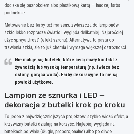
dociska się paznokciem albo plastikową kartą — inaczej farba
podcieknie.
Matowienie bez farby też ma sens, zwłaszcza do lampionów:
szkło lekko rozprasza światło i wygląda delikatniej. Najprościej
użyć sprayu „frost” (efekt szronu). Alternatywa to pasta do
trawienia szkła, ale to już chemia i wymaga większej ostrożności.
Nie maluje się
butelek, które będą miały kontakt z
żywnością lub wysoką temperaturą (np. świeca bez
osłony, gorąca woda). Farby dekoracyjne to nie są
powłoki użytkowe.
Lampion ze sznurka i LED —
dekoracja z butelki krok po kroku
To jeden z najwdzięczniejszych projektów: szybko widać efekt, a
krzywizny butelki działają na korzyść. Najlepiej wygląda na
butelkach po winie (długie, proporcjonalne) albo po oliwie