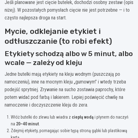
Jeśli planowane jest cięcie butelek, dochodzi osobny zestaw (opis
niżej). W pozostałych pomysłach cięcie nie jest potrzebne — i to
często najlepsza droga na start.
Mycie, odklejanie etykiet i
odtłuszczanie (to robi efekt)
Etykiety schodzą albo w 5 minut, albo
wcale — zależy od kleju
Jedne butelki mają etykiety na kleju wodnym (puszczają po
namoczeniu), inne na mocnym kleju „gumowym” i wtedy trzeba
podejść sprytniej. Zrywanie na sucho zostawia paprochy, które
potem widać pod farbą i lakierem. Lepiej poświęcić chwilę na
namoczenie i doczyszczenie kleju do zera.
Włóż butelki do zlewu lub wiadra z
ciepłą wodą
i płynem do naczyń
na
20–40 minut
.
Zdejmij etykiety, pomagając sobie tępą stroną gąbki lub plastikową
kartą.