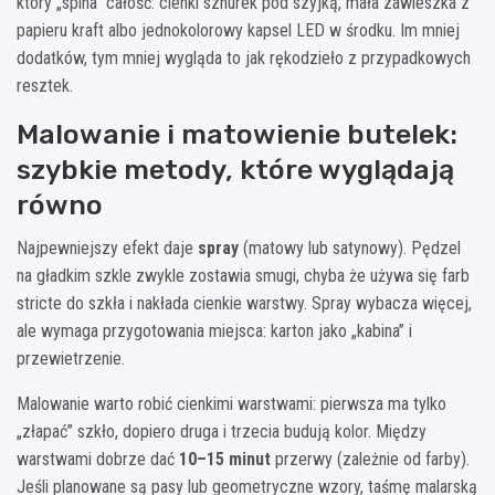
który „spina” całość: cienki sznurek pod szyjką, mała zawieszka z
papieru kraft albo jednokolorowy kapsel LED w środku. Im mniej
dodatków, tym mniej wygląda to jak rękodzieło z przypadkowych
resztek.
Malowanie i matowienie butelek:
szybkie metody, które wyglądają
równo
Najpewniejszy efekt daje
spray
(matowy lub satynowy). Pędzel
na gładkim szkle zwykle zostawia smugi, chyba że używa się farb
stricte do szkła i nakłada cienkie warstwy. Spray wybacza więcej,
ale wymaga przygotowania miejsca: karton jako „kabina” i
przewietrzenie.
Malowanie warto robić cienkimi warstwami: pierwsza ma tylko
„złapać” szkło, dopiero druga i trzecia budują kolor. Między
warstwami dobrze dać
10–15 minut
przerwy (zależnie od farby).
Jeśli planowane są pasy lub geometryczne wzory, taśmę malarską