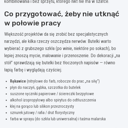
kombinowania i bez sprzętu, którego nikt nie ma w szafce.
Co przygotować, żeby nie utknąć
w połowie pracy
Większość projektów da się zrobić bez specjalistycznych
narzędzi, ale kilka rzeczy oszczędza nerwów. Butelki warto
wybierać z grubszego szkła (po winie, niektóre po sokach), bo
lepiej znoszą mycie, malowanie i przenoszenie. Do dekoracji „na
stół” sprawdzają się butelki bez tłoczonych napisów — równo
łapią farbę i wyglądają czyściej.
Rękawice
(nitrylowe do farb, robocze do prac „na siłę”)
płyn do naczyń, gąbka, szczotka do butelek
suszone ręczniki papierowe / ściereczki bezpyłowe
alkohol izopropylowy albo spirytus do odtłuszczenia
klej na gorąco lub silikon przezroczysty
sznurek jutowy / rafia / drut florystyczny
farba w sprayu (do szkła lub uniwersalna) i taśma malarska