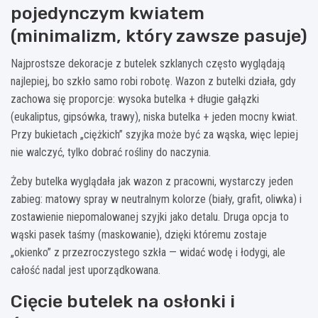
pojedynczym kwiatem
(minimalizm, który zawsze pasuje)
Najprostsze dekoracje z butelek szklanych często wyglądają
najlepiej, bo szkło samo robi robotę. Wazon z butelki działa, gdy
zachowa się proporcje: wysoka butelka + długie gałązki
(eukaliptus, gipsówka, trawy), niska butelka + jeden mocny kwiat.
Przy bukietach „ciężkich” szyjka może być za wąska, więc lepiej
nie walczyć, tylko dobrać rośliny do naczynia.
Żeby butelka wyglądała jak wazon z pracowni, wystarczy jeden
zabieg: matowy spray w neutralnym kolorze (biały, grafit, oliwka) i
zostawienie niepomalowanej szyjki jako detalu. Druga opcja to
wąski pasek taśmy (maskowanie), dzięki któremu zostaje
„okienko” z przezroczystego szkła — widać wodę i łodygi, ale
całość nadal jest uporządkowana.
Cięcie butelek na osłonki i