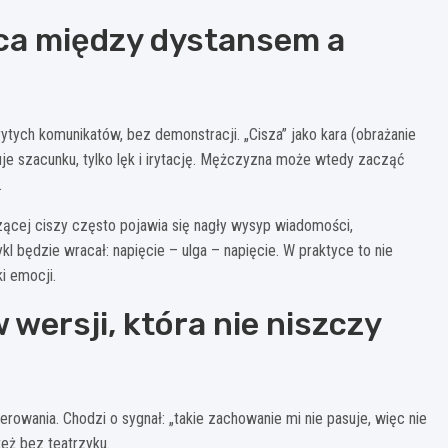
ica między dystansem a
rytych komunikatów, bez demonstracji. „Cisza” jako kara (obrażanie
uje szacunku, tylko lęk i irytację. Mężczyzna może wtedy zacząć
.
zącej ciszy często pojawia się nagły wysyp wiadomości,
kl będzie wracał: napięcie – ulga – napięcie. W praktyce to nie
i emocji.
wersji, która nie niszczy
terowania. Chodzi o sygnał: „takie zachowanie mi nie pasuje, więc nie
eż bez teatrzyku.