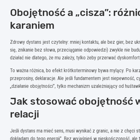
Obojętność a „cisza”: różn
karaniem
Zdrowy dystans jest czytelny: mniej kontaktu, ale bez gier, bez uk
się, znikanie bez słowa, przeciąganie odpowiedzi) zwykle nie bud
działać nie dlatego, że mu zależy, tylko żeby przerwać dyskomfort
To ważna różnica, bo efekt krótkoterminowy bywa mylący. Po kar
przeprosiny, deklaracje. Ale jeśli fundamentem jest niepewność, cy
„działanie obojętności”, tylko mechanizm uzależniający od huśtawk
Jak stosować obojętność w 
relacji
Jeśli dystans ma mieć sens, musi wynikać z granic, a nie z chęci s
dokładam do tego energii”. Bez wyjaśnień w nieskończoność, ale t