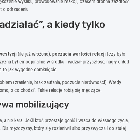
iększenie wysiłku, prowokowanie reakcji, czasem drobna zazdrość.
t o odrzuceniu.
działać”, a kiedy tylko
westycji
(ile już włożono),
poczucia wartości relacji
(czy było
zyzna był emocjonalnie w środku i widział przyszłość, nagły chłód
je to jak wygodne domknięcie.
blem (zranienie, brak zaufania, poczucie nierówności). Wtedy
mo, o co chodzi”. Takie relacje robią się męczące.
ywa mobilizujący
, a nie kara. Jeśli ktoś przestaje gonić i wraca do własnego życia,
. Dla mężczyzny, który się rozleniwił albo przyzwyczaił do stałej