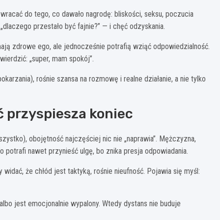
wracać do tego, co dawało nagrodę: bliskości, seksu, poczucia
dlaczego przestało być fajnie?” — i chęć odzyskania.
mają zdrowe ego, ale jednocześnie potrafią wziąć odpowiedzialność.
twierdzić: „super, mam spokój”.
karzania), rośnie szansa na rozmowę i realne działanie, a nie tylko
ć przyspiesza koniec
szystko), obojętność najczęściej nic nie „naprawia”. Mężczyzna,
 To potrafi nawet przynieść ulgę, bo znika presja odpowiadania.
 widać, że chłód jest taktyką, rośnie nieufność. Pojawia się myśl:
albo jest emocjonalnie wypalony. Wtedy dystans nie buduje