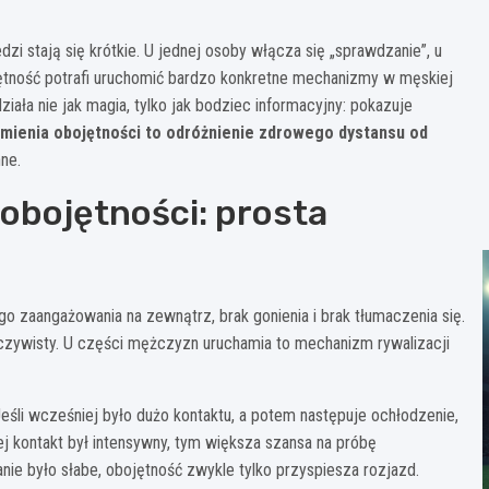
dzi stają się krótkie. U jednej osoby włącza się „sprawdzanie”, u
bojętność potrafi uruchomić bardzo konkretne mechanizmy w męskiej
ziała nie jak magia, tylko jak bodziec informacyjny: pokazuje
umienia obojętności to odróżnienie zdrowego dystansu od
nne.
 obojętności: prosta
o zaangażowania na zewnątrz, brak gonienia i brak tłumaczenia się.
t oczywisty. U części mężczyzn uruchamia to mechanizm rywalizacji
Jeśli wcześniej było dużo kontaktu, a potem następuje ochłodzenie,
ej kontakt był intensywny, tym większa szansa na próbę
anie było słabe, obojętność zwykle tylko przyspiesza rozjazd.