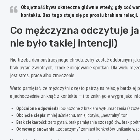
Obojętność bywa skuteczna głównie wtedy, gdy coś wart
kontaktu. Bez tego staje się po prostu brakiem relacji.
Co mężczyzna odczytuje ja
nie było takiej intencji)
Nie trzeba demonstracyjnego chłodu, żeby zostać odebranym jako
brak pytań zwrotnych, rzadkie inicjowanie spotkań. Dla wielu męż
jest stres, praca albo zmęczenie.
Warto pamiętać, że mężczyźni często patrzą na relację bardziej p
a jednocześnie zniknąć z kontaktu — i to zniknięcie wygra jako inf
Opóźnione odpowiedzi
połączone z brakiem wytłumaczenia (szczegó
Obcięcie ciepła
: mniej uśmiechu, mniej dotyku, „neutralny” ton.
Brak ciekawości
: zero pytań, brak pamiętania szczegółów, brak pod
Odmowa planowania
: „zobaczymy” zamiast konkretów, unikanie wsp