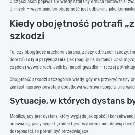
U części osób pojawia się wtedy naturalny odruch testowania: zw
U innych — wycofanie, bo obojętność jest odbierana jako komunika
Kiedy obojętność potrafi „za
szkodzi
To, czy obojętność uruchomi starania, zależy od trzech rzeczy:
in
dobrze) i
stylu przywiązania
(jak reaguje na dystans). Jeśli mężc
częściej wywoła ruch. Jeśli był na pół gwizdka — raczej potraktu
Obojętność szkodzi szczególnie wtedy, gdy ma przykryć realny pro
zamiast naprawy powstaje dodatkowa warstwa napięcia: „nie wiado
Sytuacje, w których dystans b
Mobilizujący jest dystans, który wygląda jak spokój i konsekwencja
pojawia się jasny sygnał: „kontakt jest wyborem, nie obowiązkiem”
dostępności, to potrafi być otrzeźwiające.