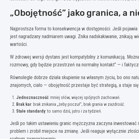
„Obojętność” jako granica, a ni
Najprostsza forma to konsekwencja w dostępności. Jeśli pojawia 
jest nagradzany nadmiarem uwagi. Znika nadskakiwanie, znikają w
wartości.
W zdrowej wersji dystans jest kompatybilny z komunikacją. Można
rozmowy, gdy będzie przestrzeń na normalny kontakt” — i faktycz
Równolegle dobrze działa skupienie na własnym życiu, bo ono natur
znajomych, ciało — obojętność przestaje być strategią, a staje s
Jednoznaczność
: mniej słów, więcej spójnych zachowań.
Brak kar
: brak znikania „żeby poczuł”, brak grania w zazdrość.
Stałe standardy
: to samo dziś, jutro i za tydzień.
Jeśli po takim ustawieniu granic mężczyzna zaczyna inwestować st
problem i zrobił miejsce na zmianę. Jeśli reaguje wyłącznie złośc
realnym zaangażowaniu.