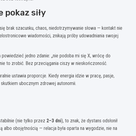
e pokaz siły
się brak szacunku, chaos, niedotrzymywanie słowa — kontakt nie
ielostronicowe wiadomości, znikają próby udowadniania swojej
 powiedzieć jedno zdanie: „nie podoba mi się X, wrócę do
nie to zrobić. Bez przeciągania ciszy w nieskończoność.
alnie ustawia proporcje. Kiedy energia idzie w pracę, pasje,
ię skutkiem ubocznym zdrowej autonomii.
abilnie (nie tylko przez
2–3 dni
), to znak, że dystans odsłonił
ią albo obojętnością — relacja była oparta na wygodzie, nie na