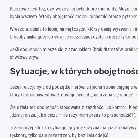
Kluczowe jest też, czy wcześniej były dobre momenty. Mózg lubi 
bycia ważnym. Wtedy obojętność może uruchomić proste pytanie: „
Wreszcie: działa to lepiej na mężczyzn, którzy cenią wyzwania i 
U osoby unikającej lub skrajnie niezależnej dystans może tylko po
Jeśli obojętność miesza się z szacunkiem (brak dramatów, brak upo
chwilowy zryw.
Sytuacje, w których obojętnoś
Jeżeli relacja była od początku nierówna (jedna strona ciągnęła w
który i tak nie inwestował, dostaje sygnał: „nie trzeba się starać”.
Źle działa też obojętność stosowana z zazdrości lub kontroli. Kiedy
„dzisiaj cisza, jutro cisza — ile razy mam przez to przechodzić?”.
Trzeci przypadek to sytuacje, gdy mężczyzna ma już alternatywy 
tęsknoty, tylko daje przestrzeń, by bez żalu odejść.