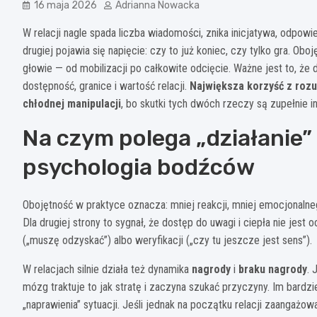
16 maja 2026
Adrianna Nowacka
W relacji nagle spada liczba wiadomości, znika inicjatywa, odpowie
drugiej pojawia się napięcie: czy to już koniec, czy tylko gra. O
głowie — od mobilizacji po całkowite odcięcie. Ważne jest to, że d
dostępność, granice i wartość relacji.
Największa korzyść z roz
chłodnej manipulacji
, bo skutki tych dwóch rzeczy są zupełnie i
Na czym polega „działanie”
psychologia bodźców
Obojętność w praktyce oznacza: mniej reakcji, mniej emocjonalneg
Dla drugiej strony to sygnał, że dostęp do uwagi i ciepła nie jes
(„muszę odzyskać”) albo weryfikacji („czy tu jeszcze jest sens”).
W relacjach silnie działa też dynamika
nagrody
i
braku nagrody
. 
mózg traktuje to jak stratę i zaczyna szukać przyczyny. Im bardzi
„naprawienia” sytuacji. Jeśli jednak na początku relacji zaangażow