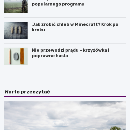
popularnego programu
Jak zrobić chleb w Minecraft? Krok po
kroku
Nie przewodzi prądu – krzyżówka i
poprawne hasła
J
O
a
l
k
e
i
j
e
e
Warto przeczytać
s
k
ą
z
n
o
a
r
j
e
w
g
i
a