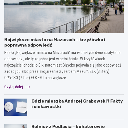
Największe miasto na Mazurach – krzyżówka i
poprawna odpowiedź
Hasło „Największe miasto na Mazurach” ma w praktyce dwie spotykane
odpowiedzi, ale tylko jedna jest w pełni ścisła. W krzyżówkach
najczęściej chodzi o Ełk, natomiast Giżycko pojawia się jako odpowiedź
z rozpędu albo przez skojarzenie z „sercem Mazur”. EŁK (3 litery)
GIŻYCKO (7 liter) EŁK Ełk to największe…
Czytaj dalej
Gdzie mieszka Andrzej Grabowski? Fakty
i ciekawostki
Rolnicy z Podlasia – bohaterowie