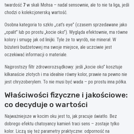
twardość
7
w skali Mohsa – nadal sensownie, ale to nie ta liga, jeśli
chodzi o kolekcjonerską wartość.
Osobna kategoria to szkło „cat’s eye” (czasem sprzedawane jako
„opalit” lub po prostu „kocie oko”). Wygląda efektownie, ma równe
kolory i smugę jak od linijki. Tyle że to wyrób, nie minerał. W
biżuterii budżetowej ma swoje miejsce, ale uczciwie jest
oczekiwać informacji o materiale.
Najprostszy filtr zdroworozsądkowy: jeśli „kocie oko” kosztuje
kilkanaście złotych i ma idealnie równy kolor, prawie na pewno nie
jest chryzoberylem. To nie musi być wada – po prostu inna półka.
Właściwości fizyczne i jakościowe:
co decyduje o wartości
Najważniejsze w kocim oku jest to, jak pracuje światło. Bez
dobrego efektu chatoyancy kamień traci sens – zostaje tylko
kolor. Liczą się też parametry praktyczne: odporność na