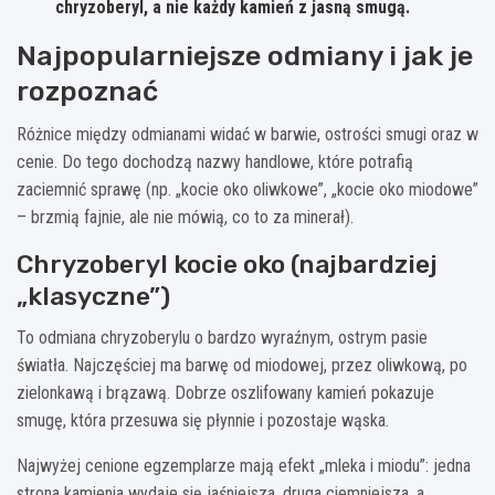
chryzoberyl
, a nie każdy kamień z jasną smugą.
Najpopularniejsze odmiany i jak je
rozpoznać
Różnice między odmianami widać w barwie, ostrości smugi oraz w
cenie. Do tego dochodzą nazwy handlowe, które potrafią
zaciemnić sprawę (np. „kocie oko oliwkowe”, „kocie oko miodowe”
– brzmią fajnie, ale nie mówią, co to za minerał).
Chryzoberyl kocie oko (najbardziej
„klasyczne”)
To odmiana chryzoberylu o bardzo wyraźnym, ostrym pasie
światła. Najczęściej ma barwę od miodowej, przez oliwkową, po
zielonkawą i brązawą. Dobrze oszlifowany kamień pokazuje
smugę, która przesuwa się płynnie i pozostaje wąska.
Najwyżej cenione egzemplarze mają efekt „mleka i miodu”: jedna
strona kamienia wydaje się jaśniejsza, druga ciemniejsza, a