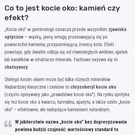
Co to jest kocie oko: kamień czy
efekt?
„Kocie oko” w gemmologii oznacza przede wszystkim
zjawisko
optyczne
– wąską, jasną smugę przesuwającą się po
powierzchni kamienia, przypominającą źrenicę kota. Efekt
powstaje, gdy światło odbija się od równoległych włókien, igiełek
lub kanalików w strukturze minerału. Fachowo nazywa się to
chatoyancy
.
Dlatego kocim okiem może być kilka różnych minerałów.
Najbardziej klasyczne i cenione to
chryzoberyl kocie oko
(często opisywany jako „prawdziwe kocie oko”). Na rynku spotyka
się też kocie oko z kwarcu, turmalinu, apatytu, a także szkło „kocie
oko” – efektowne, ale niebędące kamieniem naturalnym.
W jubilerstwie nazwa „kocie oko” bez doprecyzowania
powinna budzić czujność: wartościowy standard to