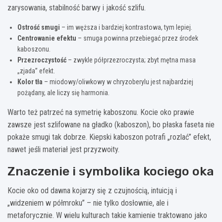
zarysowania, stabilność barwy i jakość szlifu.
Ostrość smugi
– im węższa i bardziej kontrastowa, tym lepiej.
Centrowanie efektu
– smuga powinna przebiegać przez środek
kaboszonu.
Przezroczystość
– zwykle półprzezroczysta; zbyt mętna masa
„zjada” efekt.
Kolor tła
– miodowy/oliwkowy w chryzoberylu jest najbardziej
pożądany, ale liczy się harmonia.
Warto też patrzeć na symetrię kaboszonu. Kocie oko prawie
zawsze jest szlifowane na gładko (kaboszon), bo płaska faseta nie
pokaże smugi tak dobrze. Kiepski kaboszon potrafi „rozlać” efekt,
nawet jeśli materiał jest przyzwoity.
Znaczenie i symbolika kociego oka
Kocie oko od dawna kojarzy się z czujnością, intuicją i
„widzeniem w półmroku” – nie tylko dosłownie, ale i
metaforycznie. W wielu kulturach takie kamienie traktowano jako