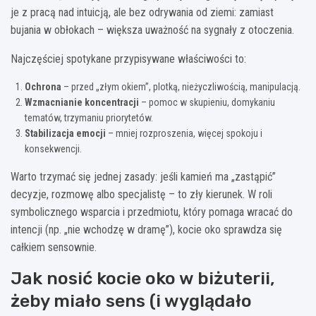
je z pracą nad intuicją, ale bez odrywania od ziemi: zamiast
bujania w obłokach – większa uważność na sygnały z otoczenia.
Najczęściej spotykane przypisywane właściwości to:
Ochrona
– przed „złym okiem”, plotką, nieżyczliwością, manipulacją.
Wzmacnianie koncentracji
– pomoc w skupieniu, domykaniu
tematów, trzymaniu priorytetów.
Stabilizacja emocji
– mniej rozproszenia, więcej spokoju i
konsekwencji.
Warto trzymać się jednej zasady: jeśli kamień ma „zastąpić”
decyzje, rozmowę albo specjalistę – to zły kierunek. W roli
symbolicznego wsparcia i przedmiotu, który pomaga wracać do
intencji (np. „nie wchodzę w dramę”), kocie oko sprawdza się
całkiem sensownie.
Jak nosić kocie oko w biżuterii,
żeby miało sens (i wyglądało