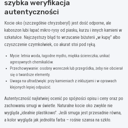
szybka weryfikacja
autentyczności
Kocie oko (szczególnie chryzoberyl) jest dość odporne, ale
kaboszon lubi łapać mikro-rysy od piasku, kurzu i innych kamieni w
szkatułce. Najczęstszy błąd to wrzucanie biżuterii „w kupę” albo
czyszczenie czymkolwiek, co akurat stoi pod ręką.
Mycie: letnia woda, łagodne mydło, miękka ściereczka; unikać
agresywnych chemikaliów.
Przechowywanie: osobny woreczek lub przegródka, żeby nie obcierał
się o twardsze elementy.
Uwaga na ultradźwięki: przy kamieniach z inkluzjami i w oprawach
klejonych lepiej odpuścić.
Autentyczność najłatwiej ocenić po spójności opisu i ceny oraz po
zachowaniu smugi w świetle. Naturalne kocie oko zwykle nie
wygląda „idealnie plastikowo”. Jeśli smuga jest przesadnie równa,
a kolor wygląda jak jednolita farba – rośnie szansa na szkło.