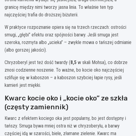
granicę między nimi tworzy jasna linia. To właśnie ten typ
najczęściej trafia do droższej biżuterii.
W praktyce rozpoznanie opiera się na trzech rzeczach: ostrości
smugi, „głębi” efektu oraz spójności barwy. Jeśli smuga jest
szeroka, rozmyta albo „ucieka” – zwykle mowa o tańszej odmianie
(albo gorszej jakości).
Chryzoberyl jest też dość twardy (
8,5
w skali Mohsa), co dobrze
znosi codzienne noszenie. To ważne, bo kocie oko najczęściej
szlifuje się w kaboszon – a kaboszon szybciej łapie rysy, jeśli
kamień jest miękki.
Kwarc kocie oko i „kocie oko” ze szkła
(częsty zamiennik)
Kwarc z efektem kociego oka jest popularny, bo jest dostępny i
tańszy. Smuga bywa mniej ostra niż w chryzoberylu, a barwy
częściej idą w szarości, biele, złamane zielenie. Kwarc ma