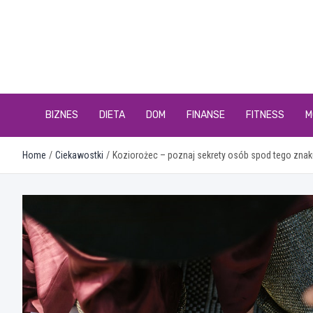
Skip
to
content
BIZNES
DIETA
DOM
FINANSE
FITNESS
M
Home
Ciekawostki
Koziorożec – poznaj sekrety osób spod tego znak