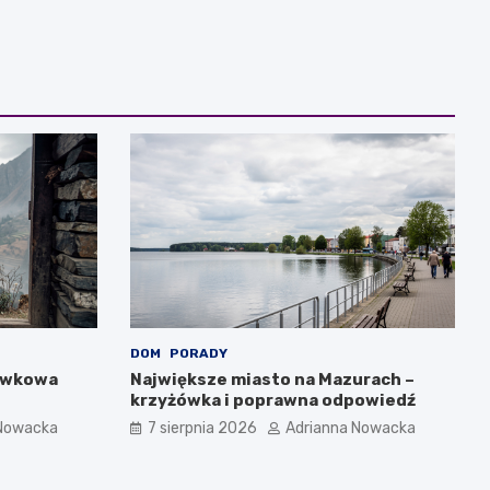
DOM
PORADY
ówkowa
Największe miasto na Mazurach –
krzyżówka i poprawna odpowiedź
 Nowacka
7 sierpnia 2026
Adrianna Nowacka