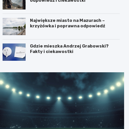
odpowiedź i ciekawostki
Największe miasto na Mazurach –
krzyżówka i poprawna odpowiedź
Gdzie mieszka Andrzej Grabowski?
Fakty i ciekawostki