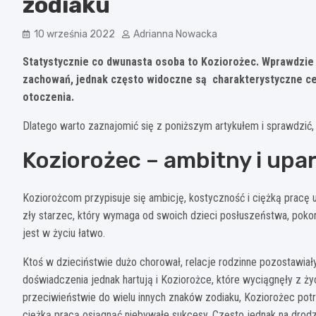
zodiaku
10 września 2022
Adrianna Nowacka
Statystycznie co dwunasta osoba to Koziorożec. Wprawdzie 
zachowań, jednak często widoczne są charakterystyczne cec
otoczenia.
Dlatego warto zaznajomić się z poniższym artykułem i sprawdzić
Koziorożec – ambitny i upa
Koziorożcom przypisuje się ambicję, kostyczność i ciężką pracę 
zły starzec, który wymaga od swoich dzieci posłuszeństwa, pokory
jest w życiu łatwo.
Ktoś w dzieciństwie dużo chorował, relacje rodzinne pozostawiały
doświadczenia jednak hartują i Koziorożce, które wyciągnęły z ży
przeciwieństwie do wielu innych znaków zodiaku, Koziorożec potr
ciężką pracą osiągnąć niebywałe sukcesy. Często jednak na drodz