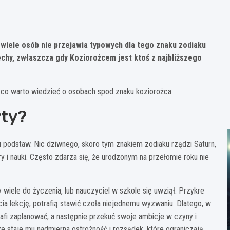
wiele osób nie przejawia typowych dla tego znaku zodiaku
hy, zwłaszcza gdy Koziorożcem jest ktoś z najbliższego
, co warto wiedzieć o osobach spod znaku koziorożca.
rty?
u podstaw. Nic dziwnego, skoro tym znakiem zodiaku rządzi Saturn,
 i nauki. Często zdarza się, że urodzonym na przełomie roku nie
 wiele do życzenia, lub nauczyciel w szkole się uwziął. Przykre
cia lekcję, potrafią stawić czoła niejednemu wyzwaniu. Dlatego, w
afi zaplanować, a następnie przekuć swoje ambicje w czyny i
e staje mu nadmierna ostrożność i rozsądek, które ograniczają