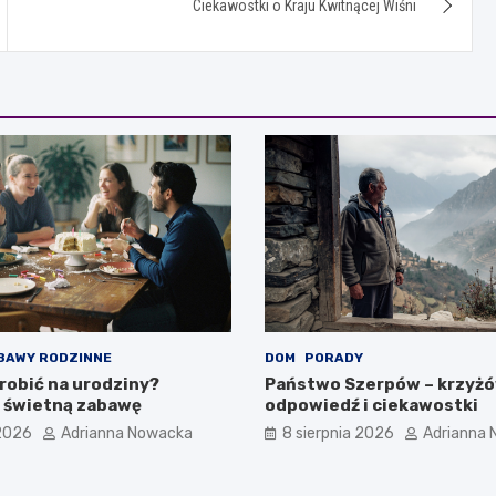
Ciekawostki o Kraju Kwitnącej Wiśni
BAWY RODZINNE
DOM
PORADY
robić na urodziny?
Państwo Szerpów – krzyż
 świetną zabawę
odpowiedź i ciekawostki
 2026
Adrianna Nowacka
8 sierpnia 2026
Adrianna