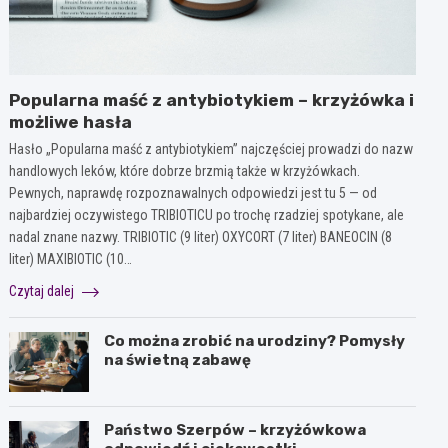
Popularna maść z antybiotykiem – krzyżówka i
możliwe hasła
Hasło „Popularna maść z antybiotykiem” najczęściej prowadzi do nazw
handlowych leków, które dobrze brzmią także w krzyżówkach.
Pewnych, naprawdę rozpoznawalnych odpowiedzi jest tu 5 — od
najbardziej oczywistego TRIBIOTICU po trochę rzadziej spotykane, ale
nadal znane nazwy. TRIBIOTIC (9 liter) OXYCORT (7 liter) BANEOCIN (8
liter) MAXIBIOTIC (10…
Czytaj dalej
Co można zrobić na urodziny? Pomysły
na świetną zabawę
Państwo Szerpów – krzyżówkowa