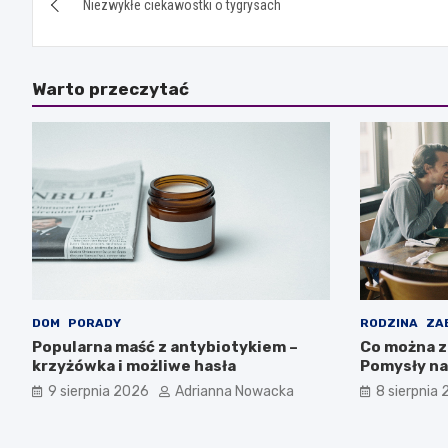
Niezwykłe ciekawostki o tygrysach
wpisu
Warto przeczytać
DOM
PORADY
RODZINA
ZA
Popularna maść z antybiotykiem –
Co można z
krzyżówka i możliwe hasła
Pomysły na
9 sierpnia 2026
Adrianna Nowacka
8 sierpnia