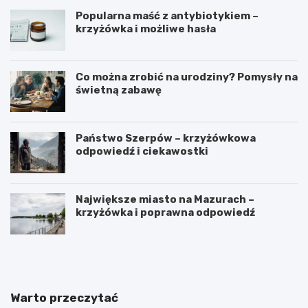
Popularna maść z antybiotykiem –
krzyżówka i możliwe hasła
Co można zrobić na urodziny? Pomysły na
świetną zabawę
Państwo Szerpów – krzyżówkowa
odpowiedź i ciekawostki
Największe miasto na Mazurach –
krzyżówka i poprawna odpowiedź
J
O
a
l
k
e
i
j
e
e
Warto przeczytać
s
k