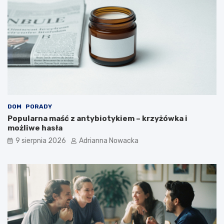
e
a
c
i
e
?
DOM
PORADY
Popularna maść z antybiotykiem – krzyżówka i
możliwe hasła
9 sierpnia 2026
Adrianna Nowacka