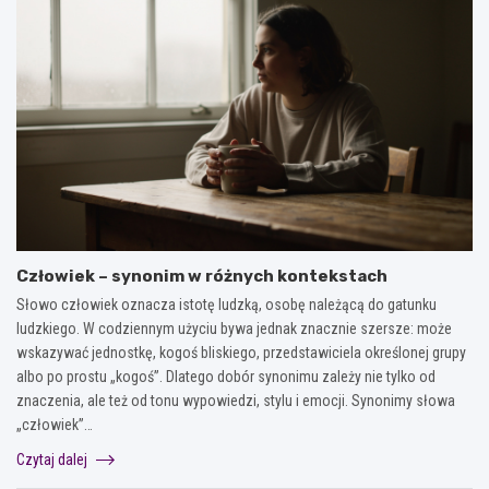
Człowiek – synonim w różnych kontekstach
Słowo człowiek oznacza istotę ludzką, osobę należącą do gatunku
ludzkiego. W codziennym użyciu bywa jednak znacznie szersze: może
wskazywać jednostkę, kogoś bliskiego, przedstawiciela określonej grupy
albo po prostu „kogoś”. Dlatego dobór synonimu zależy nie tylko od
znaczenia, ale też od tonu wypowiedzi, stylu i emocji. Synonimy słowa
„człowiek”…
Czytaj dalej