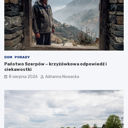
i
e
?
DOM
PORADY
Państwo Szerpów – krzyżówkowa odpowiedź i
ciekawostki
8 sierpnia 2026
Adrianna Nowacka