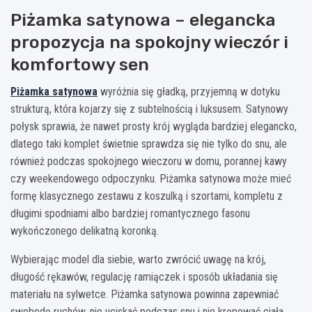
Piżamka satynowa – elegancka
propozycja na spokojny wieczór i
komfortowy sen
Piżamka satynowa
wyróżnia się gładką, przyjemną w dotyku
strukturą, która kojarzy się z subtelnością i luksusem. Satynowy
połysk sprawia, że nawet prosty krój wygląda bardziej elegancko,
dlatego taki komplet świetnie sprawdza się nie tylko do snu, ale
również podczas spokojnego wieczoru w domu, porannej kawy
czy weekendowego odpoczynku. Piżamka satynowa może mieć
formę klasycznego zestawu z koszulką i szortami, kompletu z
długimi spodniami albo bardziej romantycznego fasonu
wykończonego delikatną koronką.
Wybierając model dla siebie, warto zwrócić uwagę na krój,
długość rękawów, regulację ramiączek i sposób układania się
materiału na sylwetce. Piżamka satynowa powinna zapewniać
swobodę ruchów, nie uciskać podczas snu i nie krępować ciała,