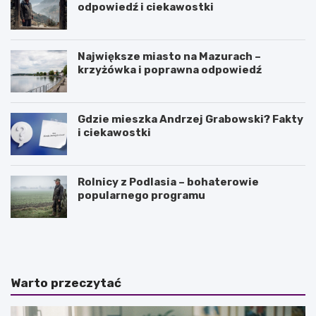
odpowiedź i ciekawostki
Największe miasto na Mazurach –
krzyżówka i poprawna odpowiedź
Gdzie mieszka Andrzej Grabowski? Fakty
i ciekawostki
Rolnicy z Podlasia – bohaterowie
popularnego programu
J
O
a
l
k
e
i
j
e
e
Warto przeczytać
s
k
ą
z
n
o