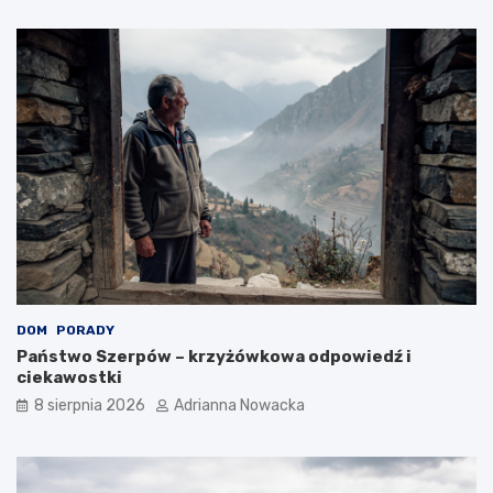
a
z
ś
a
w
n
i
i
e
a
c
i
e
?
DOM
PORADY
Państwo Szerpów – krzyżówkowa odpowiedź i
ciekawostki
8 sierpnia 2026
Adrianna Nowacka