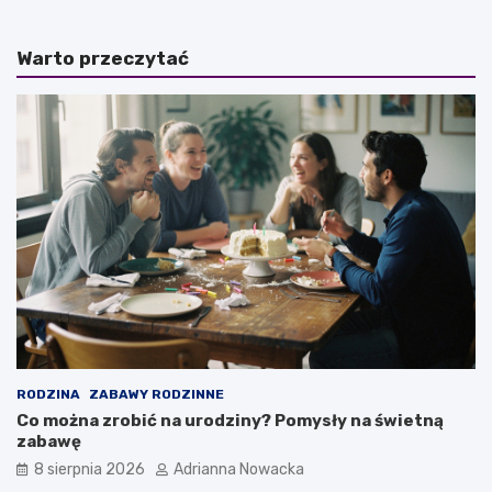
i
j
e
e
Warto przeczytać
s
k
ą
z
n
o
a
r
j
e
w
g
i
a
ę
n
k
o
s
–
z
p
e
r
s
z
t
e
a
c
d
i
i
w
RODZINA
ZABAWY RODZINNE
o
w
Co można zrobić na urodziny? Pomysły na świetną
n
s
zabawę
y
k
8 sierpnia 2026
Adrianna Nowacka
n
a