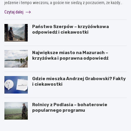
jedzenie i tempo wieczoru, a goście nie siedzą z poczuciem, że każdy…
Czytaj dalej
Państwo Szerpów – krzyżówkowa
odpowiedź i ciekawostki
Największe miasto na Mazurach –
krzyżówka i poprawna odpowiedź
Gdzie mieszka Andrzej Grabowski? Fakty
i ciekawostki
Rolnicy z Podlasia – bohaterowie
popularnego programu
J
O
a
l
k
e