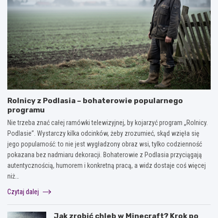
Rolnicy z Podlasia – bohaterowie popularnego
programu
Nie trzeba znać całej ramówki telewizyjnej, by kojarzyć program „Rolnicy.
Podlasie”. Wystarczy kilka odcinków, żeby zrozumieć, skąd wzięła się
jego popularność: to nie jest wygładzony obraz wsi, tylko codzienność
pokazana bez nadmiaru dekoracji. Bohaterowie z Podlasia przyciągają
autentycznością, humorem i konkretną pracą, a widz dostaje coś więcej
niż…
Czytaj dalej
Jak zrobić chleb w Minecraft? Krok po