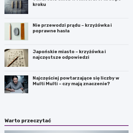
kroku
Nie przewodzi prądu – krzyżówka i
poprawne hasła
Japońskie miasto – krzyżówka i
najczęstsze odpowiedzi
Najczęściej powtarzające się liczby w
Multi Multi – czy mają znaczenie?
J
O
a
l
k
e
i
j
e
e
Warto przeczytać
s
k
ą
z
n
o