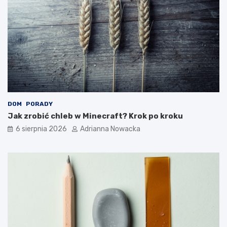
c
i
e
?
DOM
PORADY
Jak zrobić chleb w Minecraft? Krok po kroku
6 sierpnia 2026
Adrianna Nowacka