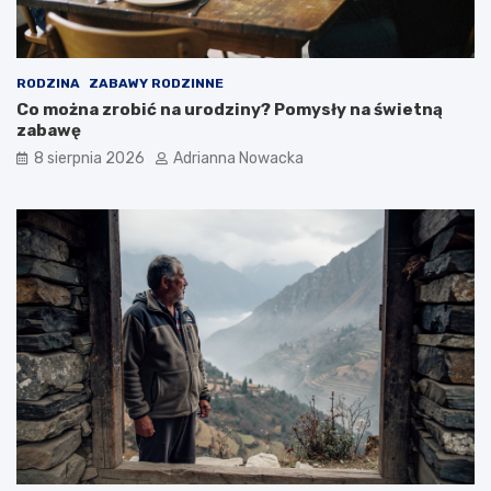
t
e
a
c
d
i
i
w
RODZINA
ZABAWY RODZINNE
o
w
Co można zrobić na urodziny? Pomysły na świetną
n
s
zabawę
y
k
8 sierpnia 2026
Adrianna Nowacka
n
a
a
z
ś
a
w
n
i
i
e
a
c
i
e
?