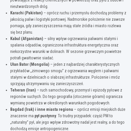
nieutwardzonych dróg.
Karachi (Pakistan)
– oprócz ruchu i przemysłu dochodzą problemy z
jakością paliw i logistyki portowej. Nadmorskie położenie nie zawsze
pomaga, gdy zanieczyszczenia mają stałe źródła i miasto rozlewa
się bez planu.
Kabul (Afganistan)
– silny wpływ ogrzewania paliwami stałymi i
spalania odpadów, ograniczona infrastruktura energetyczna oraz
niekorzystne warunki w dolinach. W sezonie grzewczym powietrze
potrafi gwałtownie siadać.
Ułan Bator (Mongolia)
– jeden z najbardziej charakterystycznych
przykładów „zimowego smogu” z ogrzewania węglem i paliwami
stałymi w dzielnicach o słabszej infrastrukturze. Położenie i mróz
sprzyjają utrzymywaniu się zanieczyszczeń.
Teheran (Iran)
– ruch samochodowy, przemysł i epizody pyłowe z
regionów suchych. Do tego geografia (otoczenie górami) ogranicza
wymianę powietrza w określonych warunkach pogodowych.
Bagdad (Irak) i inne miasta regionu
– oprócz emisji miejskich duże
znaczenie ma
pył pustynny
. To trudny przypadek: część PM to
„naturalny” pył, ale jego wpływ zdrowotny nadal jest realny, a do tego
dochodzą emisje antropogeniczne.