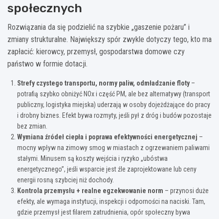
społecznych
Rozwiązania da się podzielić na szybkie „gaszenie pożaru” i
zmiany strukturalne. Największy spór zwykle dotyczy tego, kto ma
zapłacić: kierowcy, przemysł, gospodarstwa domowe czy
państwo w formie dotacji.
Strefy czystego transportu, normy paliw, odmładzanie floty
–
potrafią szybko obniżyć NOx i część PM, ale bez alternatywy (transport
publiczny, logistyka miejska) uderzają w osoby dojeżdżające do pracy
i drobny biznes. Efekt bywa rozmyty, jeśli pył z dróg i budów pozostaje
bez zmian.
Wymiana źródeł ciepła i poprawa efektywności energetycznej
–
mocny wpływ na zimowy smog w miastach z ogrzewaniem paliwami
stałymi. Minusem są koszty wejścia i ryzyko „ubóstwa
energetycznego”, jeśli wsparcie jest źle zaprojektowane lub ceny
energii rosną szybciej niż dochody.
Kontrola przemysłu + realne egzekwowanie norm
– przynosi duże
efekty, ale wymaga instytucji, inspekcji i odporności na naciski. Tam,
gdzie przemysł jest filarem zatrudnienia, opór społeczny bywa