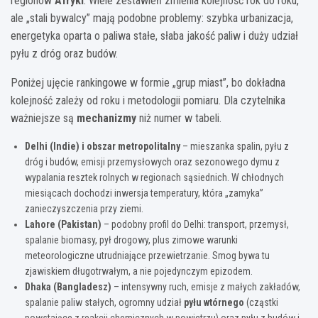
regionów
Afryki
. Wiele zestawień zmienia kolejność rok do roku,
ale „stali bywalcy” mają podobne problemy: szybka urbanizacja,
energetyka oparta o paliwa stałe, słaba jakość paliw i duży udział
pyłu z dróg oraz budów.
Poniżej ujęcie rankingowe w formie „grup miast”, bo dokładna
kolejność zależy od roku i metodologii pomiaru. Dla czytelnika
ważniejsze są
mechanizmy
niż numer w tabeli.
Delhi (Indie) i obszar metropolitalny
– mieszanka spalin, pyłu z
dróg i budów, emisji przemysłowych oraz sezonowego dymu z
wypalania resztek rolnych w regionach sąsiednich. W chłodnych
miesiącach dochodzi inwersja temperatury, która „zamyka”
zanieczyszczenia przy ziemi.
Lahore (Pakistan)
– podobny profil do Delhi: transport, przemysł,
spalanie biomasy, pył drogowy, plus zimowe warunki
meteorologiczne utrudniające przewietrzanie. Smog bywa tu
zjawiskiem długotrwałym, a nie pojedynczym epizodem.
Dhaka (Bangladesz)
– intensywny ruch, emisje z małych zakładów,
spalanie paliw stałych, ogromny udział
pyłu wtórnego
(cząstki
powstające z reakcji chemicznych w powietrzu) oraz pyłu z budów i