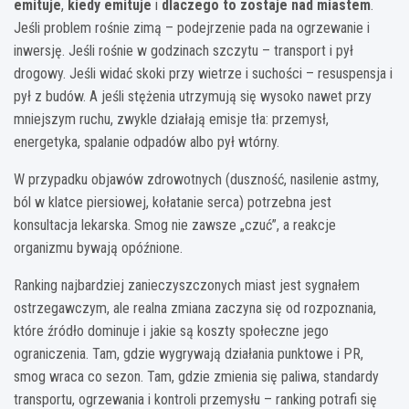
emituje
,
kiedy emituje
i
dlaczego to zostaje nad miastem
.
Jeśli problem rośnie zimą – podejrzenie pada na ogrzewanie i
inwersję. Jeśli rośnie w godzinach szczytu – transport i pył
drogowy. Jeśli widać skoki przy wietrze i suchości – resuspensja i
pył z budów. A jeśli stężenia utrzymują się wysoko nawet przy
mniejszym ruchu, zwykle działają emisje tła: przemysł,
energetyka, spalanie odpadów albo pył wtórny.
W przypadku objawów zdrowotnych (duszność, nasilenie astmy,
ból w klatce piersiowej, kołatanie serca) potrzebna jest
konsultacja lekarska. Smog nie zawsze „czuć”, a reakcje
organizmu bywają opóźnione.
Ranking najbardziej zanieczyszczonych miast jest sygnałem
ostrzegawczym, ale realna zmiana zaczyna się od rozpoznania,
które źródło dominuje i jakie są koszty społeczne jego
ograniczenia. Tam, gdzie wygrywają działania punktowe i PR,
smog wraca co sezon. Tam, gdzie zmienia się paliwa, standardy
transportu, ogrzewania i kontroli przemysłu – ranking potrafi się