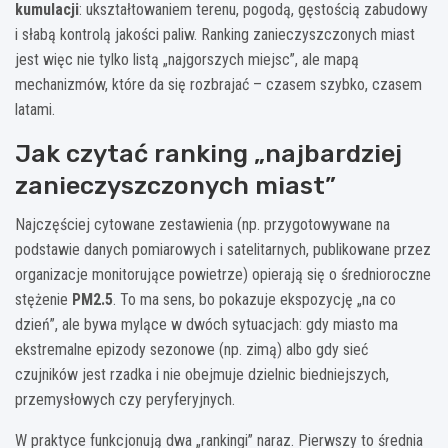
kumulacji
: ukształtowaniem terenu, pogodą, gęstością zabudowy
i słabą kontrolą jakości paliw. Ranking zanieczyszczonych miast
jest więc nie tylko listą „najgorszych miejsc”, ale mapą
mechanizmów, które da się rozbrajać – czasem szybko, czasem
latami.
Jak czytać ranking „najbardziej
zanieczyszczonych miast”
Najczęściej cytowane zestawienia (np. przygotowywane na
podstawie danych pomiarowych i satelitarnych, publikowane przez
organizacje monitorujące powietrze) opierają się o średnioroczne
stężenie
PM2.5
. To ma sens, bo pokazuje ekspozycję „na co
dzień”, ale bywa mylące w dwóch sytuacjach: gdy miasto ma
ekstremalne epizody sezonowe (np. zimą) albo gdy sieć
czujników jest rzadka i nie obejmuje dzielnic biedniejszych,
przemysłowych czy peryferyjnych.
W praktyce funkcjonują dwa „rankingi” naraz. Pierwszy to średnia