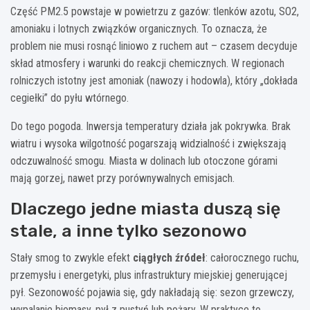
Część PM2.5 powstaje w powietrzu z gazów: tlenków azotu, SO2,
amoniaku i lotnych związków organicznych. To oznacza, że
problem nie musi rosnąć liniowo z ruchem aut – czasem decyduje
skład atmosfery i warunki do reakcji chemicznych. W regionach
rolniczych istotny jest amoniak (nawozy i hodowla), który „dokłada
cegiełki” do pyłu wtórnego.
Do tego pogoda. Inwersja temperatury działa jak pokrywka. Brak
wiatru i wysoka wilgotność pogarszają widzialność i zwiększają
odczuwalność smogu. Miasta w dolinach lub otoczone górami
mają gorzej, nawet przy porównywalnych emisjach.
Dlaczego jedne miasta duszą się
stale, a inne tylko sezonowo
Stały smog to zwykle efekt
ciągłych źródeł
: całorocznego ruchu,
przemysłu i energetyki, plus infrastruktury miejskiej generującej
pył. Sezonowość pojawia się, gdy nakładają się: sezon grzewczy,
wypalanie biomasy, pył z pustyń lub pożary. W praktyce to