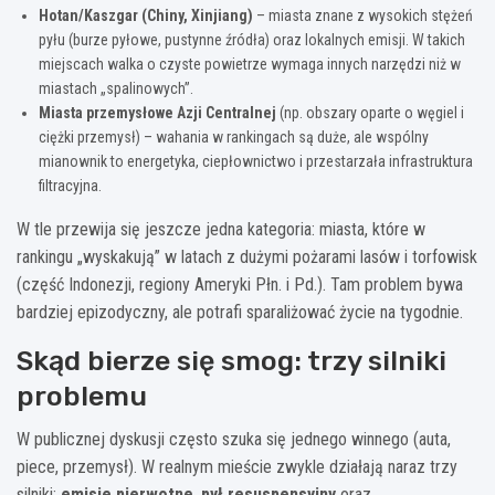
Hotan/Kaszgar (Chiny, Xinjiang)
– miasta znane z wysokich stężeń
pyłu (burze pyłowe, pustynne źródła) oraz lokalnych emisji. W takich
miejscach walka o czyste powietrze wymaga innych narzędzi niż w
miastach „spalinowych”.
Miasta przemysłowe Azji Centralnej
(np. obszary oparte o węgiel i
ciężki przemysł) – wahania w rankingach są duże, ale wspólny
mianownik to energetyka, ciepłownictwo i przestarzała infrastruktura
filtracyjna.
W tle przewija się jeszcze jedna kategoria: miasta, które w
rankingu „wyskakują” w latach z dużymi pożarami lasów i torfowisk
(część Indonezji, regiony Ameryki Płn. i Pd.). Tam problem bywa
bardziej epizodyczny, ale potrafi sparaliżować życie na tygodnie.
Skąd bierze się smog: trzy silniki
problemu
W publicznej dyskusji często szuka się jednego winnego (auta,
piece, przemysł). W realnym mieście zwykle działają naraz trzy
silniki:
emisje pierwotne
,
pył resuspensyjny
oraz